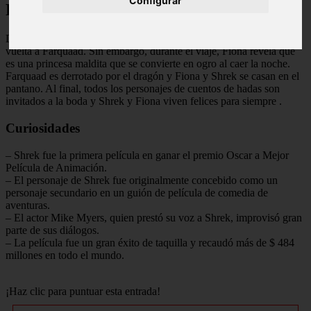
Configurar
Final Explicado
Después de rescatar a Fiona, Shrek se enamora de ella y la lleva de
vuelta a Farquaad. Sin embargo, durante el viaje, Fiona revela que
es una princesa maldita que se convierte en ogro al caer la noche.
Farquaad es derrotado por el dragón y Fiona y Shrek se casan en el
pantano. Al final, todos los personajes de cuentos de hadas son
invitados a la boda y Shrek y Fiona viven felices para siempre
.
Curiosidades
– Shrek fue la primera película en ganar el premio Oscar a Mejor
Película de Animación.
– El personaje de Shrek fue originalmente concebido como un
personaje secundario en un guión de película de comedia de
aventuras.
– El actor Mike Myers, quien prestó su voz a Shrek, improvisó gran
parte de sus diálogos.
– La película fue un gran éxito de taquilla y recaudó más de $ 484
millones en todo el mundo.
¡Haz clic para puntuar esta entrada!