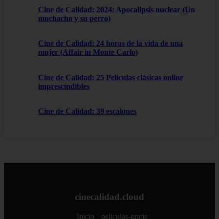
Cine de Calidad: 2024: Apocalipsis nuclear (Un
muchacho y su perro)
Cine de Calidad: 24 horas de la vida de una
mujer (Affair in Monte Carlo)
Cine de Calidad: 25 Películas clásicas online
imprescindibles
Cine de Calidad: 39 escalones
cinecalidad.cloud
Inicio
peliculas-gratis