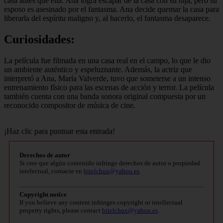
casa antes que ella. Ana logra escapar de la casa con su hija, pero su
esposo es asesinado por el fantasma. Ana decide quemar la casa para
liberarla del espíritu maligno y, al hacerlo, el fantasma desaparece.
Curiosidades:
La película fue filmada en una casa real en el campo, lo que le dio
un ambiente auténtico y espeluznante. Además, la actriz que
interpretó a Ana, María Valverde, tuvo que someterse a un intenso
entrenamiento físico para las escenas de acción y terror. La película
también cuenta con una banda sonora original compuesta por un
reconocido compositor de música de cine.
¡Haz clic para puntuar esta entrada!
Derechos de autor
Si cree que algún contenido infringe derechos de autor o propiedad
intelectual, contacte en
bitelchux@yahoo.es
.
Copyright notice
If you believe any content infringes copyright or intellectual
property rights, please contact
bitelchux@yahoo.es
.