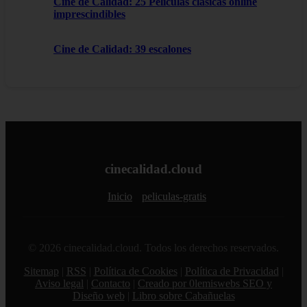
Cine de Calidad: 25 Películas clásicas online
imprescindibles
Cine de Calidad: 39 escalones
cinecalidad.cloud
Inicio
peliculas-gratis
© 2026 cinecalidad.cloud. Todos los derechos reservados.
Sitemap
|
RSS
|
Política de Cookies
|
Política de Privacidad
|
Aviso legal
|
Contacto
|
Creado por 0lemiswebs SEO y
Diseño web
|
Libro sobre Cabañuelas