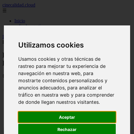
cinecalidad.cloud
☰
Inicio
peliculas-gratis
Inicio
>
finalexplicadolat
>
El Rostro de la Sombra ᐉ Final
Explicado
Utilizamos cookies
El Rostro de la Sombra ᐉ Final
Usamos cookies y otras técnicas de
Explicado
rastreo para mejorar tu experiencia de
navegación en nuestra web, para
📅 13/02/2026
mostrarte contenidos personalizados y
anuncios adecuados, para analizar el
tráfico en nuestra web y para comprender
de donde llegan nuestros visitantes.
Aceptar
Rechazar