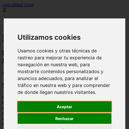
cinecalidad.cloud
☰
Inicio
peliculas-gratis
Inicio
>
finalexplicadolat
>
Los renglones torcidos de Dios ᐉ Final
Utilizamos cookies
Explicado
Usamos cookies y otras técnicas de
Los renglones torcidos de Dios ᐉ Final
rastreo para mejorar tu experiencia de
Explicado
navegación en nuestra web, para
mostrarte contenidos personalizados y
📅 13/02/2026
anuncios adecuados, para analizar el
Sinopsis
tráfico en nuestra web y para comprender
de donde llegan nuestros visitantes.
Los renglones torcidos de Dios es una película de terror psicológico
basada en la novela homónima de Torcuato Luca de Tena. La trama
Aceptar
sigue a un joven psiquiatra llamado Germán, quien es contratado
para trabajar en un hospital psiquiátrico en ruinas. Allí, se encuentra
con pacientes muy peculiares y un ambiente opresivo que lo llevará
Rechazar
a descubrir oscuros secretos del pasado del lugar.