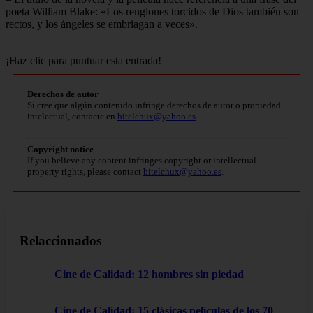
poeta William Blake: «Los renglones torcidos de Dios también son
rectos, y los ángeles se embriagan a veces».
¡Haz clic para puntuar esta entrada!
Derechos de autor
Si cree que algún contenido infringe derechos de autor o propiedad
intelectual, contacte en
bitelchux@yahoo.es
.
Copyright notice
If you believe any content infringes copyright or intellectual
property rights, please contact
bitelchux@yahoo.es
.
Relaccionados
Cine de Calidad: 12 hombres sin piedad
Cine de Calidad: 15 clásicas películas de los 70