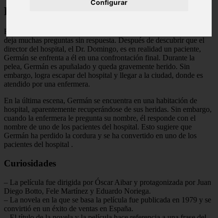
Configurar
Final Explicado
El final de Los renglones torcidos de Dios es bastante ambiguo y
deja muchas preguntas sin respuesta. Después de descubrir que el
director del hospital, el Dr. Domingo, es en realidad un paciente,
Germán se enfrenta a él en una confrontación final. Durante la
pelea, Germán es apuñalado y queda gravemente herido. Sin
embargo, logra escapar del hospital y llegar a la ciudad, donde es
atendido por una enfermera.
En la última escena, Germán se encuentra en una habitación de
hospital, aparentemente recuperándose de sus heridas. Sin embargo,
cuando la enfermera le pregunta su nombre, él responde con el
nombre de uno de los pacientes del hospital. Esto sugiere que
Germán ha perdido la cordura y se ha convertido en uno de los
pacientes del hospital
.
Curiosidades
– La película fue dirigida por Óscar Aibar y protagonizada por Juan
Diego Botto, Fele Martínez y Eduardo Noriega.
– La novela en la que se basa la película fue publicada en 1979 y se
convirtió en un éxito de ventas en España.
– El título de la novela y la película hace referencia a una frase del