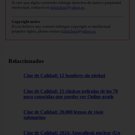
Si cree que algún contenido infringe derechos de autor o propiedad
intelectual, contacte en
bitelchux@yahoo.es
.
Copyright notice
If you believe any content infringes copyright or intellectual
property rights, please contact
bitelchux@yahoo.es
.
Relaccionados
Cine de Calidad: 12 hombres sin piedad
Cine de Calidad: 15 clásicas películas de los 70
poco conocidas que puedes ver Online gratis
Cine de Calidad: 20.000 leguas de viaje
submarino
Cine de Calidad: 2024: Apocalipsis nuclear (Un