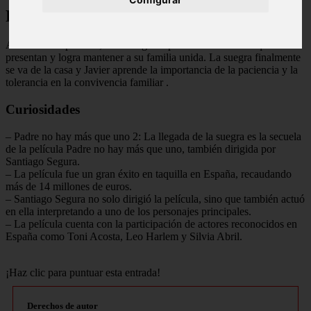
Final Explicado
Al final de la película, Javier logra superar los obstáculos que se le
presentan y logra mantener a su familia unida. La suegra finalmente
se va de la casa y Javier aprende la importancia de la paciencia y la
tolerancia en la convivencia familiar
.
Curiosidades
– Padre no hay más que uno 2: La llegada de la suegra es la secuela
de la película Padre no hay más que uno, también dirigida por
Santiago Segura.
– La película fue un gran éxito en taquilla en España, recaudando
más de 14 millones de euros.
– Santiago Segura no solo dirigió la película, sino que también actuó
en ella interpretando a uno de los personajes principales.
– La película cuenta con la participación de actores reconocidos en
España como Toni Acosta, Leo Harlem y Silvia Abril.
¡Haz clic para puntuar esta entrada!
Derechos de autor