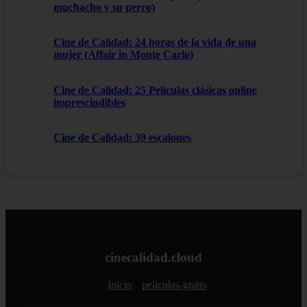
muchacho y su perro)
Cine de Calidad: 24 horas de la vida de una
mujer (Affair in Monte Carlo)
Cine de Calidad: 25 Películas clásicas online
imprescindibles
Cine de Calidad: 39 escalones
cinecalidad.cloud
Inicio
peliculas-gratis