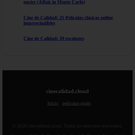
mujer (Affair in Monte Carlo)
Cine de Calidad: 25 Películas clásicas online
imprescindibles
Cine de Calidad: 39 escalones
cinecalidad.cloud
Inicio
peliculas-gratis
© 2026 cinecalidad.cloud. Todos los derechos reservados.