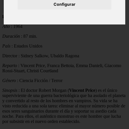
Configurar
Título en castellano
:
El último hombre sobre
la Tierra
(Soy leyenda)
Año
: 1964
Duración
: 87 min.
País
: Estados Unidos
Director : Sidney Salkow, Ubaldo Ragona
Reparto
: Vincent Price, Franca Bettoia, Emma Danieli, Giacomo
Rossi-Stuart, Christi Courtland
Género
: Ciencia Ficción / Terror
Sinopsis
: El doctor Robert Morgan (
Vincent Price
) es el único
superviviente de una guerra bacteriológica que ha asolado el planeta
y convertido al resto de los hombres en vampiros. Su vida se ha
visto reducida a una sola tarea: eliminar al mayor número posible de
esos seres sanguinarios durante el día y soportar su asedio cada
noche. Para ellos, el auténtico monstruo es este hombre que lucha
por subsistir en el nuevo orden establecido.