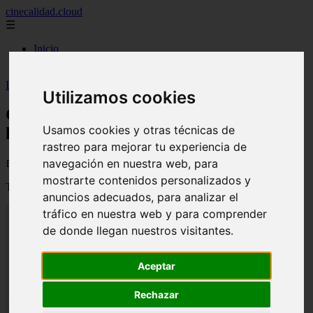
cinecalidad.cloud
☰
Inicio
peliculas-gratis
Inicio
>
arroz
>
Cine de Calidad: El último hombre sobre la Tierra
Utilizamos cookies
Cine de Calidad: El último hombre sobre
Usamos cookies y otras técnicas de
la Tierra
rastreo para mejorar tu experiencia de
navegación en nuestra web, para
📅 06/09/2025
mostrarte contenidos personalizados y
Título original :
The Last Man on Earth
anuncios adecuados, para analizar el
tráfico en nuestra web y para comprender
de donde llegan nuestros visitantes.
Aceptar
Rechazar