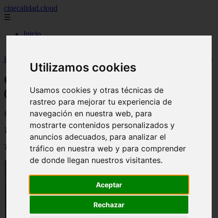
cinecalidad.cloud
☰
Inicio
peliculas-gratis
Inicio
>
arroz
>
Cine de Calidad: El Bucle de Orión (Petlya Oriona)
Utilizamos cookies
Cine de Calidad: El Bucle de Orión
Usamos cookies y otras técnicas de
(Petlya Oriona)
rastreo para mejorar tu experiencia de
navegación en nuestra web, para
📅 18/08/2025
mostrarte contenidos personalizados y
Título original
:
Petlya Oriona (The Orion’s Loop)
anuncios adecuados, para analizar el
Título en español
:
El Bucle de Orión
tráfico en nuestra web y para comprender
de donde llegan nuestros visitantes.
Aceptar
Rechazar