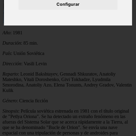
Configurar
Año
: 1981
Duración
: 85 min.
País
: Unión Soviética
Dirección
: Vasili Levin
Reparto
: Leonid Bakshtayev, Gennadi Shkuratov, Anatoliy
Mateshko, Vitali Doroshenko, Givi Tokhadze, Lyudmila
Smorodina, Anatoliy Azo, Elena Tonunts, Andrey Gradov, Valentin
Kulik
Género
: Ciencia ficción
Sinopsis
: Película soviética estrenada en 1981 con el título original
de "Petlya Oriona". Se ha detectado un extraño fenómeno en las
afueras del Sistema Solar que se acerca rápidamente a la Tierra, al
que se ha denominado "Bucle de Orion". Se envía una nave
espacial con una tripulación de personas y de androides para