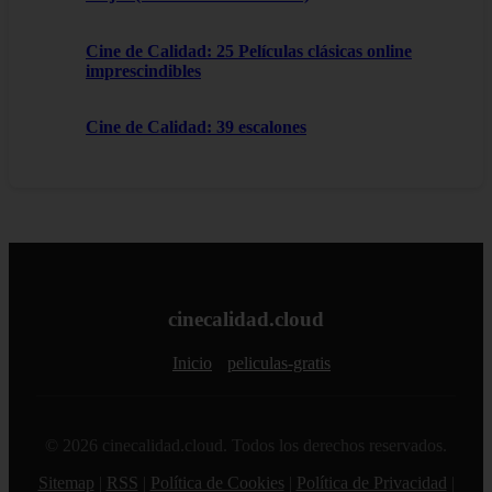
Cine de Calidad: 25 Películas clásicas online
imprescindibles
Cine de Calidad: 39 escalones
cinecalidad.cloud
Inicio
peliculas-gratis
© 2026 cinecalidad.cloud. Todos los derechos reservados.
Sitemap
|
RSS
|
Política de Cookies
|
Política de Privacidad
|