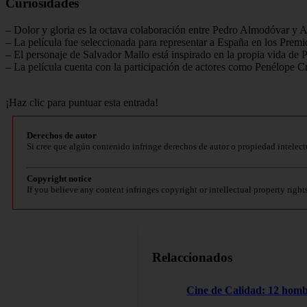
Curiosidades
– Dolor y gloria es la octava colaboración entre Pedro Almodóvar y 
– La película fue seleccionada para representar a España en los Premi
– El personaje de Salvador Mallo está inspirado en la propia vida de
– La película cuenta con la participación de actores como Penélope C
¡Haz clic para puntuar esta entrada!
Derechos de autor
Si cree que algún contenido infringe derechos de autor o propiedad intelect
Copyright notice
If you believe any content infringes copyright or intellectual property right
Relaccionados
Cine de Calidad: 12 homb