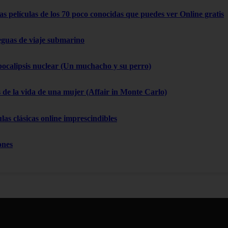
as películas de los 70 poco conocidas que puedes ver Online gratis
eguas de viaje submarino
pocalipsis nuclear (Un muchacho y su perro)
 de la vida de una mujer (Affair in Monte Carlo)
las clásicas online imprescindibles
ones