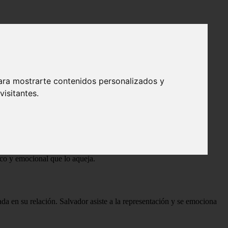
ara mostrarte contenidos personalizados y
isitantes.
 que se enfrenta a una crisis creativa y personal. A través de
ico y emocional que lo aqueja.
ada en su relación. Salvador asiste a la representación y se emociona