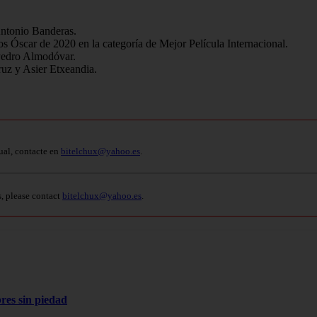
Antonio Banderas.
os Óscar de 2020 en la categoría de Mejor Película Internacional.
 Pedro Almodóvar.
ruz y Asier Etxeandia.
ual, contacte en
bitelchux@yahoo.es
.
s, please contact
bitelchux@yahoo.es
.
res sin piedad