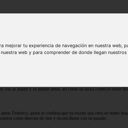
ra mejorar tu experiencia de navegación en nuestra web, p
n nuestra web y para comprender de donde llegan nuestros v
ue cuenta la historia de Salvador Mallo, un director de cine en su ocaso
ión con su madre y su primer amor, así como su lucha contra el dolor fís
 amor, Federico, quien le confiesa que ha escrito una obra de teatro bas
u carrera como director de cine y reconciliarse con su pasado
.