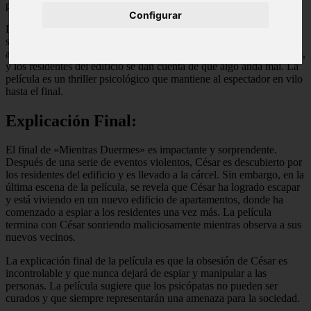
ponen en peligro la vida de todos.
Configurar
La película es una exploración de la mente de un psicópata y cómo
su obsesión puede llevarlo a cometer actos terribles. La tensión
aumenta a medida que César se vuelve más desesperado y peligroso,
y los residentes del edificio se dan cuenta de que algo anda mal. La
película es un thriller psicológico que mantiene al espectador en vilo
hasta el final.
Explicación Final:
El final de «Mientras Duermes» es impactante y sorprendente.
Después de una serie de eventos violentos, César es descubierto por
los residentes del edificio y es llevado a la cárcel. Sin embargo, en la
última escena de la película, se revela que César ha logrado escapar
y está viviendo en un nuevo edificio de apartamentos, donde ha
comenzado a espiar a los residentes una vez más. La película
termina con César sonriendo maliciosamente mientras observa a sus
nuevos vecinos.
La explicación final de la película es que la obsesión de César es
incontrolable y que nunca dejará de espiar y manipular a las
personas. La película sugiere que los psicópatas no pueden ser
curados y que siempre representarán una amenaza para la sociedad.