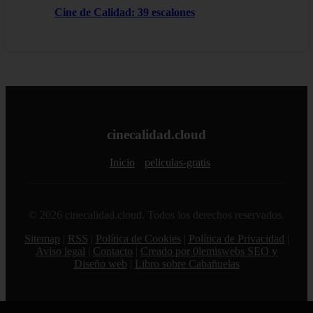
Cine de Calidad: 39 escalones
cinecalidad.cloud
Inicio
peliculas-gratis
© 2026 cinecalidad.cloud. Todos los derechos reservados.
Sitemap
|
RSS
|
Política de Cookies
|
Política de Privacidad
|
Aviso legal
|
Contacto
|
Creado por 0lemiswebs SEO y
Diseño web
|
Libro sobre Cabañuelas