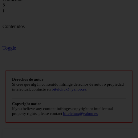
5
)
Contenidos
Toggle
Derechos de autor
Si cree que algún contenido infringe derechos de autor o propiedad
intelectual, contacte en
bitelchux@yahoo.es
.
Copyright notice
If you believe any content infringes copyright or intellectual
property rights, please contact
bitelchux@yahoo.es
.