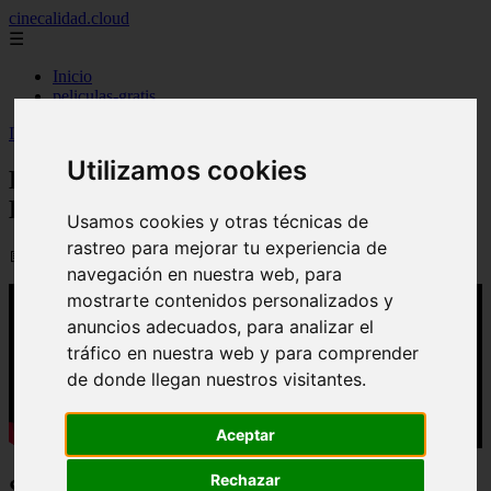
cinecalidad.cloud
☰
Inicio
peliculas-gratis
Inicio
>
arroz
>
El cadáver de la novia (2026) - Final Explicado
Utilizamos cookies
El cadáver de la novia (2026) - Final
Explicado
Usamos cookies y otras técnicas de
rastreo para mejorar tu experiencia de
📅 20/08/2025
navegación en nuestra web, para
mostrarte contenidos personalizados y
anuncios adecuados, para analizar el
tráfico en nuestra web y para comprender
de donde llegan nuestros visitantes.
Aceptar
Rechazar
Sinopsis: