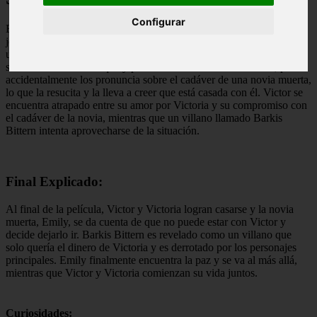
Configurar
El cadáver de la novia cuenta la historia de Victor Van Dort, un
joven tímido y torpe que está comprometido con Victoria Everglot,
una joven de buena familia. Durante los ensayos de la boda, Victor
se encuentra en el bosque y practica sus votos matrimoniales, pero
accidentalmente los pronuncia sobre el cadáver de una novia muerta,
lo que la resucita y la lleva a creer que está casada con él. Victor se
encuentra atrapado entre su amor por Victoria y su compromiso con
el cadáver de la novia, mientras que un villano llamado Barkis
Bittern intenta aprovecharse de la situación.
Final Explicado:
Al final de la película, Victor y Victoria logran casarse y la novia
muerta, Emily, se da cuenta de que no puede estar con Victor y
decide dejarlo ir. Barkis Bittern es revelado como un villano que
solo quería el dinero de Victoria y es derrotado por los personajes
principales. Emily finalmente encuentra la paz y se va al más allá,
mientras que Victor y Victoria comienzan su vida juntos.
Curiosidades: