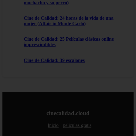
muchacho y su perro)
Cine de Calidad: 24 horas de la vida de una
mujer (Affair in Monte Carlo)
Cine de Calidad: 25 Películas clásicas online
imprescindibles
Cine de Calidad: 39 escalones
cinecalidad.cloud
Inicio
peliculas-gratis