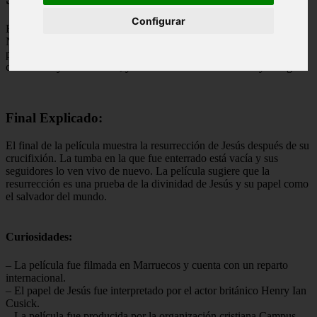
Configurar
El Evangelio de Juan es una película que narra la vida de Jesús de
Nazaret, basada en el cuarto evangelio del Nuevo Testamento. La
película sigue la vida de Jesús desde su nacimiento hasta su
crucifixión y resurrección, y se centra en sus enseñanzas y milagros.
Final Explicado:
El final de la película muestra la resurrección de Jesús después de su
crucifixión. La tumba en la que fue enterrado está vacía y sus
seguidores lo ven vivo de nuevo. La película sugiere que la
resurrección es una prueba de la divinidad de Jesús y su papel como
el salvador del mundo.
Curiosidades:
– La película fue filmada en Marruecos y cuenta con un reparto
internacional.
– El papel de Jesús fue interpretado por el actor británico Henry Ian
Cusick.
– La película fue producida por la organización cristiana Campus