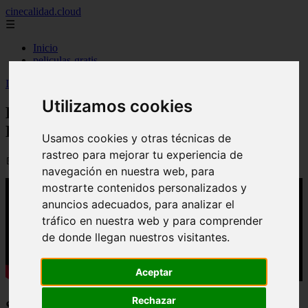
cinecalidad.cloud
☰
Inicio
peliculas-gratis
Inicio
>
arroz
>
El Evangelio de Juan (2026) - Final Explicado
Utilizamos cookies
El Evangelio de Juan (2026) - Final
Explicado
Usamos cookies y otras técnicas de
rastreo para mejorar tu experiencia de
📅 07/09/2025
navegación en nuestra web, para
mostrarte contenidos personalizados y
anuncios adecuados, para analizar el
tráfico en nuestra web y para comprender
de donde llegan nuestros visitantes.
Aceptar
Rechazar
Sinopsis: