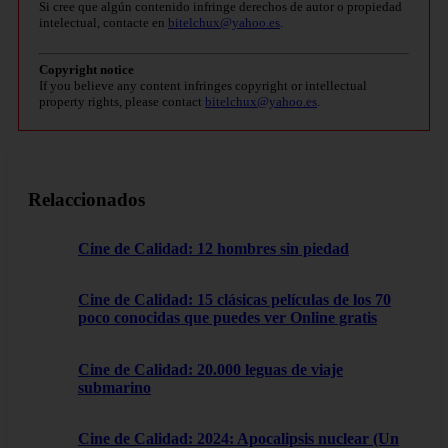
Si cree que algún contenido infringe derechos de autor o propiedad
intelectual, contacte en
bitelchux@yahoo.es
.
Copyright notice
If you believe any content infringes copyright or intellectual
property rights, please contact
bitelchux@yahoo.es
.
Relaccionados
Cine de Calidad: 12 hombres sin piedad
Cine de Calidad: 15 clásicas películas de los 70
poco conocidas que puedes ver Online gratis
Cine de Calidad: 20.000 leguas de viaje
submarino
Cine de Calidad: 2024: Apocalipsis nuclear (Un