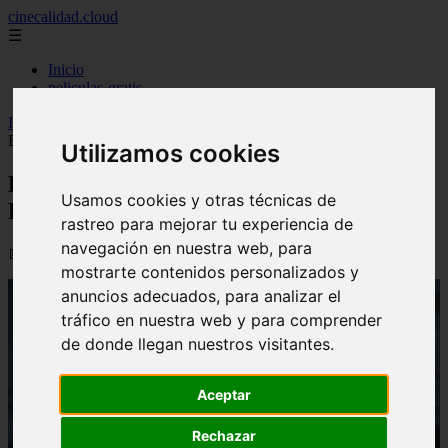
cinecalidad.cloud
☰
Inicio
peliculas-gratis
Inicio
>
finalexplicadolat
>
La Dama De Los Muertos ᐉ Final
Explicado
Utilizamos cookies
La Dama De Los Muertos ᐉ Final
Usamos cookies y otras técnicas de
Explicado
rastreo para mejorar tu experiencia de
navegación en nuestra web, para
📅 13/02/2026
mostrarte contenidos personalizados y
anuncios adecuados, para analizar el
tráfico en nuestra web y para comprender
de donde llegan nuestros visitantes.
Aceptar
Rechazar