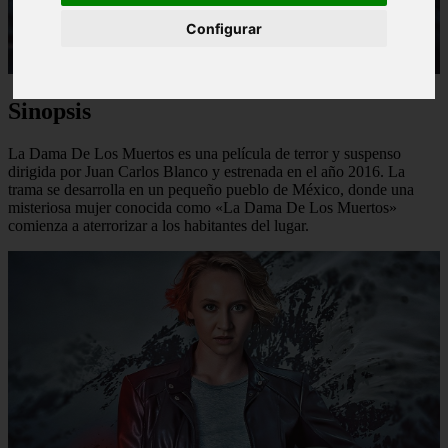
Configurar
Sinopsis
La Dama De Los Muertos es una película de terror y suspenso
dirigida por Juan Carlos Blanco y estrenada en el año 2016. La
trama se desarrolla en un pequeño pueblo de México, donde una
misteriosa mujer conocida como «La Dama De Los Muertos»
comienza a aterrorizar a los habitantes del lugar.