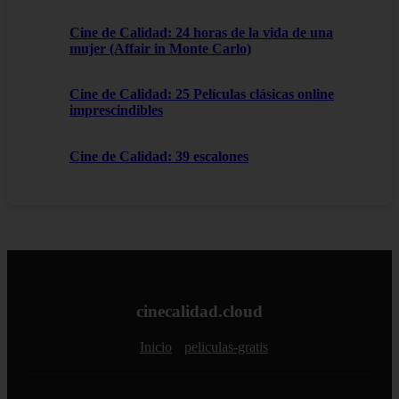
Cine de Calidad: 24 horas de la vida de una
mujer (Affair in Monte Carlo)
Cine de Calidad: 25 Películas clásicas online
imprescindibles
Cine de Calidad: 39 escalones
cinecalidad.cloud
Inicio
peliculas-gratis