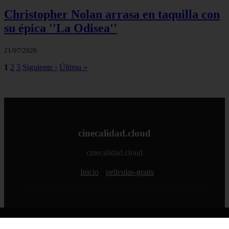
Prime Video desvela la fecha de
lanzamiento de ''La boca del diablo'', el
thriller marino que promete ser el
fenómeno del verano
21/07/2026