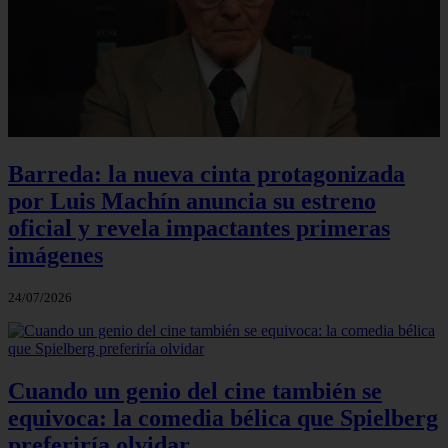
Barreda: la nueva cinta protagonizada
por Luis Machín anuncia su estreno
oficial y revela impactantes primeras
imágenes
24/07/2026
Cuando un genio del cine también se
equivoca: la comedia bélica que Spielberg
preferiría olvidar