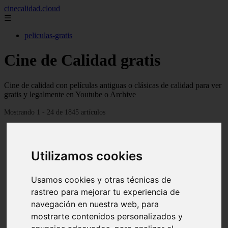
cinecalidad.cloud
☰
peliculas-gratis
Cine de Calidad gratis
Cine de calidad con películas antiguas o clásicas de calidad para ver
gratis y legalmente en Youtube o Archive
Mostrando 1 - 24 de 1845 artículos
Utilizamos cookies
Usamos cookies y otras técnicas de
❮
❯
rastreo para mejorar tu experiencia de
navegación en nuestra web, para
mostrarte contenidos personalizados y