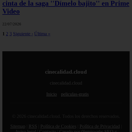
cinta de la saga ''Dímelo bajito'' en Prime
Video
22/07/2026
1
2
3
Siguiente ›
Última »
cinecalidad.cloud
cinecalidad.cloud
Inicio
peliculas-gratis
© 2026 cinecalidad.cloud. Todos los derechos reservados.
Sitemap
|
RSS
|
Política de Cookies
|
Política de Privacidad
|
Aviso legal
|
Contacto
|
Creado por 0lemiswebs SEO y