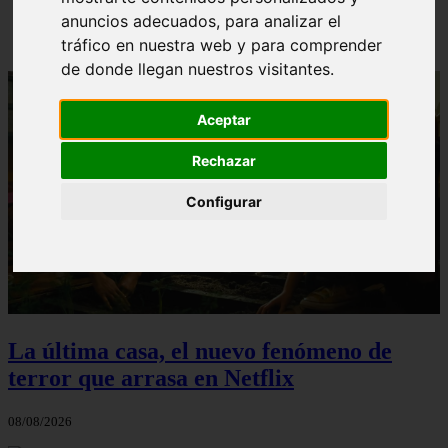
anuncios adecuados, para analizar el
Solo Las Bestias - Final Explicado
tráfico en nuestra web y para comprender
de donde llegan nuestros visitantes.
Aceptar
Rechazar
Configurar
La última casa, el nuevo fenómeno de
terror que arrasa en Netflix
08/08/2026