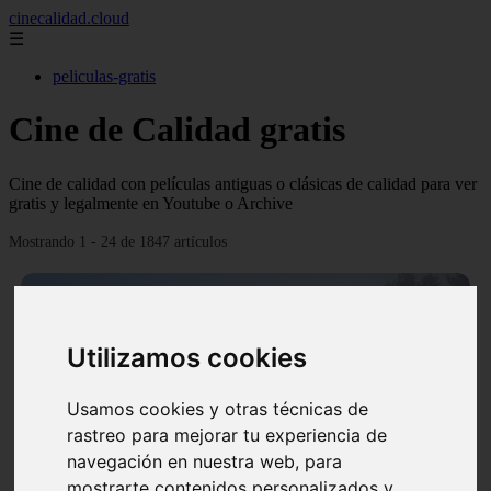
cinecalidad.cloud
☰
peliculas-gratis
Cine de Calidad gratis
Cine de calidad con películas antiguas o clásicas de calidad para ver
gratis y legalmente en Youtube o Archive
Mostrando 1 - 24 de 1847 artículos
Utilizamos cookies
❮
❯
Usamos cookies y otras técnicas de
rastreo para mejorar tu experiencia de
navegación en nuestra web, para
mostrarte contenidos personalizados y