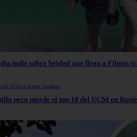
ia indie sobre béisbol que llega a Filmin tr
illa pero pierde el top 10 del UCM en Rott