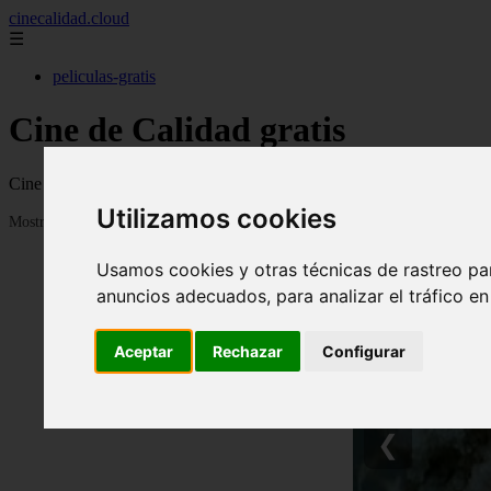
cinecalidad.cloud
☰
peliculas-gratis
Cine de Calidad gratis
Cine de calidad con películas antiguas o clásicas de calidad para ver 
Utilizamos cookies
Mostrando 1 - 24 de 1847 artículos
Usamos cookies y otras técnicas de rastreo pa
anuncios adecuados, para analizar el tráfico e
Aceptar
Rechazar
Configurar
❮