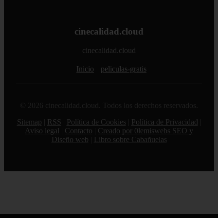
cinecalidad.cloud
cinecalidad.cloud
Inicio
peliculas-gratis
© 2026 cinecalidad.cloud. Todos los derechos reservados.
Sitemap
|
RSS
|
Política de Cookies
|
Política de Privacidad
|
Aviso legal
|
Contacto
|
Creado por 0lemiswebs SEO y
Diseño web
|
Libro sobre Cabañuelas