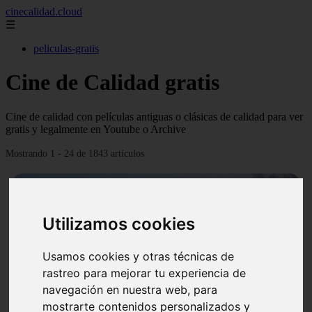
cinecalidad.cloud
☰
peliculas-gratis
Cine de Calidad gratis
Cine de calidad con películas antiguas o clásicas de calidad para ver
gratis y legalmente en Youtube o Archive
Mostrando 1 - 24 de 1843 artículos
Utilizamos cookies
Usamos cookies y otras técnicas de
❮
❯
rastreo para mejorar tu experiencia de
navegación en nuestra web, para
mostrarte contenidos personalizados y