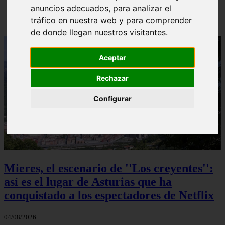
anuncios adecuados, para analizar el
Solo Las Bestias - Final Explicado
tráfico en nuestra web y para comprender
de donde llegan nuestros visitantes.
Aceptar
Rechazar
Configurar
Mieres, el escenario de ''Los creyentes'':
así es el lugar de Asturias que ha
conquistado a los espectadores de Netflix
04/08/2026