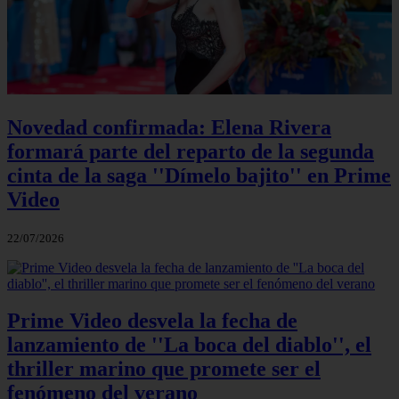
Novedad confirmada: Elena Rivera
formará parte del reparto de la segunda
cinta de la saga ''Dímelo bajito'' en Prime
Video
22/07/2026
Prime Video desvela la fecha de
lanzamiento de ''La boca del diablo'', el
thriller marino que promete ser el
fenómeno del verano