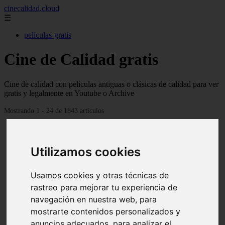
cinecalidad.cloud
☰
peliculas-gratis
Cine de Calidad gratis
Cine de calidad con películas antiguas o clásicas de calidad para ver
gratis y legalmente en Youtube o Archive
Mostrando 1 - 24 de 1843 artículos
Utilizamos cookies
Usamos cookies y otras técnicas de
rastreo para mejorar tu experiencia de
❮
❯
navegación en nuestra web, para
mostrarte contenidos personalizados y
anuncios adecuados, para analizar el