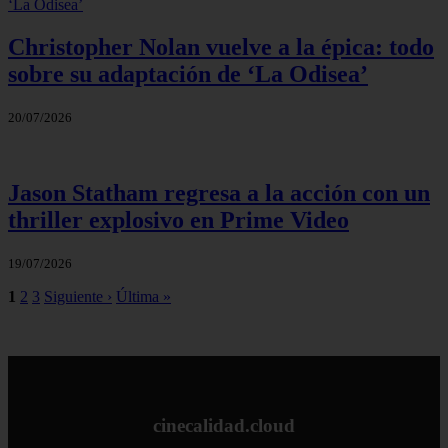
Christopher Nolan vuelve a la épica: todo
sobre su adaptación de ‘La Odisea’
20/07/2026
Jason Statham regresa a la acción con un
thriller explosivo en Prime Video
19/07/2026
1
2
3
Siguiente ›
Última »
cinecalidad.cloud