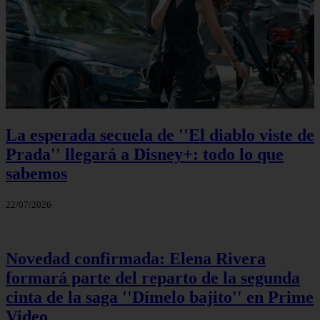
La esperada secuela de ''El diablo viste de
Prada'' llegará a Disney+: todo lo que
sabemos
22/07/2026
Novedad confirmada: Elena Rivera
formará parte del reparto de la segunda
cinta de la saga ''Dímelo bajito'' en Prime
Video