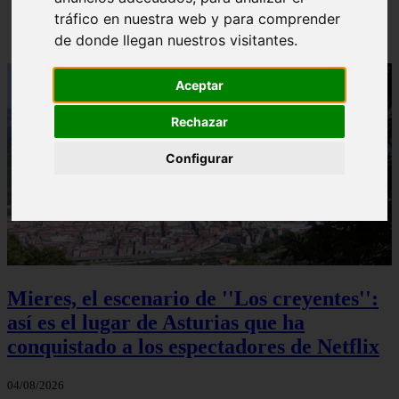
tráfico en nuestra web y para comprender
Solo Las Bestias - Final Explicado
de donde llegan nuestros visitantes.
Aceptar
Rechazar
Configurar
Mieres, el escenario de ''Los creyentes'':
así es el lugar de Asturias que ha
conquistado a los espectadores de Netflix
04/08/2026