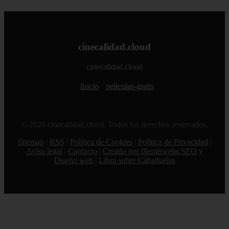
cinecalidad.cloud
cinecalidad.cloud
Inicio
peliculas-gratis
© 2026 cinecalidad.cloud. Todos los derechos reservados.
Sitemap
|
RSS
|
Política de Cookies
|
Política de Privacidad
|
Aviso legal
|
Contacto
|
Creado por 0lemiswebs SEO y
Diseño web
|
Libro sobre Cabañuelas