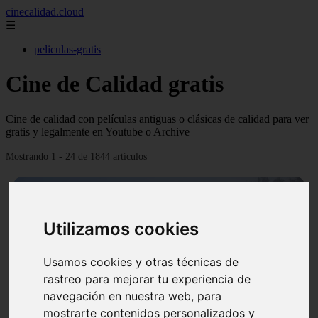
cinecalidad.cloud
☰
peliculas-gratis
Cine de Calidad gratis
Cine de calidad con películas antiguas o clásicas de calidad para ver
gratis y legalmente en Youtube o Archive
Mostrando 1 - 24 de 1844 artículos
Utilizamos cookies
Usamos cookies y otras técnicas de
❮
❯
rastreo para mejorar tu experiencia de
navegación en nuestra web, para
mostrarte contenidos personalizados y