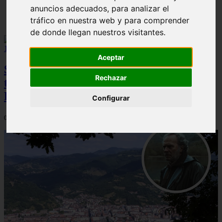
anuncios adecuados, para analizar el
Solo Las Bestias - Final Explicado
tráfico en nuestra web y para comprender
de donde llegan nuestros visitantes.
Aceptar
Spider-Man: Brand New Day brilla en
Rechazar
taquilla pero pierde el top 10 del UCM en
Rotten Tomatoes
Configurar
06/08/2026