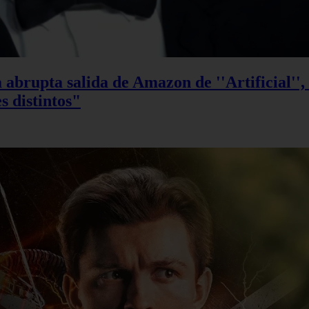
 abrupta salida de Amazon de ''Artificial''
s distintos"