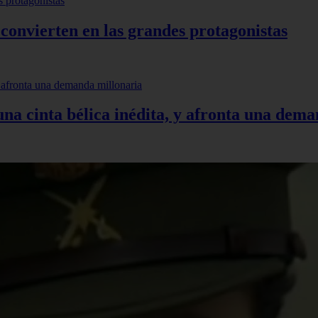
 convierten en las grandes protagonistas
 una cinta bélica inédita, y afronta una dem