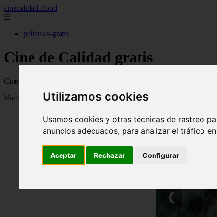
cinecalidad.cloud
☰
peliculas-gratis
Cine de Calidad gratis
Cine de calidad con películas antiguas o clásicas de calidad para ver 
Utilizamos cookies
Mostrando 1 - 24 de 1843 artículos
Usamos cookies y otras técnicas de rastreo pa
anuncios adecuados, para analizar el tráfico e
Aceptar
Rechazar
Configurar
❮