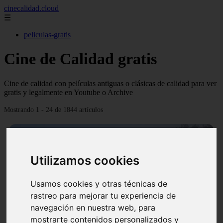
cinecalidad.cloud
☰
peliculas-gratis
Cine de Calidad gratis
Cine de calidad con películas antiguas o clásicas de calidad para ver
gratis y legalmente en Youtube o Archive
Mostrando 1 - 24 de 1844 artículos
Utilizamos cookies
Usamos cookies y otras técnicas de
❮
❯
rastreo para mejorar tu experiencia de
navegación en nuestra web, para
mostrarte contenidos personalizados y