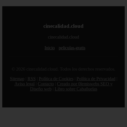
cinecalidad.cloud
cinecalidad.cloud
Inicio
peliculas-gratis
© 2026 cinecalidad.cloud. Todos los derechos reservados.
Sitemap
|
RSS
|
Política de Cookies
|
Política de Privacidad
|
Aviso legal
|
Contacto
|
Creado por 0lemiswebs SEO y
Diseño web
|
Libro sobre Cabañuelas