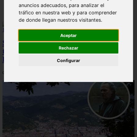
anuncios adecuados, para analizar el
Solo Las Bestias - Final Explicado
tráfico en nuestra web y para comprender
de donde llegan nuestros visitantes.
Aceptar
Spider-Man: Brand New Day brilla en
Rechazar
taquilla pero pierde el top 10 del UCM en
Rotten Tomatoes
Configurar
06/08/2026