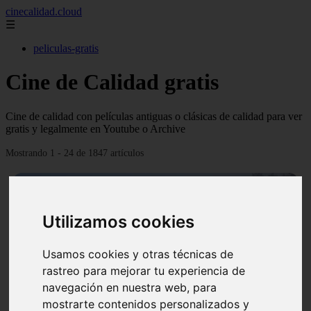
cinecalidad.cloud
☰
peliculas-gratis
Cine de Calidad gratis
Cine de calidad con películas antiguas o clásicas de calidad para ver
gratis y legalmente en Youtube o Archive
Mostrando 1 - 24 de 1847 artículos
Utilizamos cookies
Usamos cookies y otras técnicas de
❮
❯
rastreo para mejorar tu experiencia de
navegación en nuestra web, para
mostrarte contenidos personalizados y