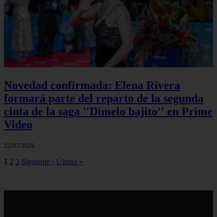
Novedad confirmada: Elena Rivera
formará parte del reparto de la segunda
cinta de la saga ''Dímelo bajito'' en Prime
Video
22/07/2026
1
2
3
Siguiente ›
Última »