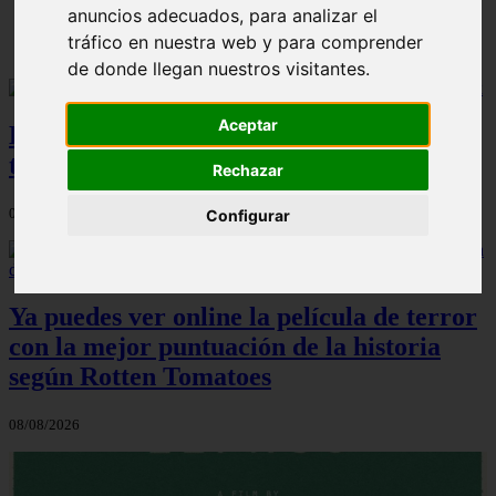
anuncios adecuados, para analizar el
Solo Las Bestias - Final Explicado
tráfico en nuestra web y para comprender
de donde llegan nuestros visitantes.
Aceptar
La última casa, el nuevo fenómeno de
terror que arrasa en Netflix
Rechazar
08/08/2026
Configurar
Ya puedes ver online la película de terror
con la mejor puntuación de la historia
según Rotten Tomatoes
08/08/2026