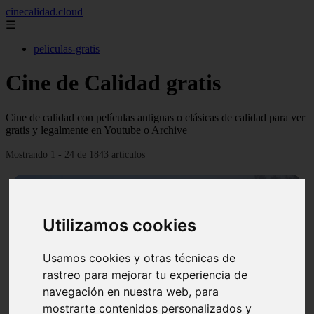
cinecalidad.cloud
☰
peliculas-gratis
Cine de Calidad gratis
Cine de calidad con películas antiguas o clásicas de calidad para ver
gratis y legalmente en Youtube o Archive
Mostrando 1 - 24 de 1843 artículos
Utilizamos cookies
Usamos cookies y otras técnicas de
❮
❯
rastreo para mejorar tu experiencia de
navegación en nuestra web, para
mostrarte contenidos personalizados y