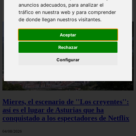
anuncios adecuados, para analizar el
Solo Las Bestias - Final Explicado
tráfico en nuestra web y para comprender
de donde llegan nuestros visitantes.
Aceptar
Rechazar
Configurar
Mieres, el escenario de ''Los creyentes'':
así es el lugar de Asturias que ha
conquistado a los espectadores de Netflix
04/08/2026