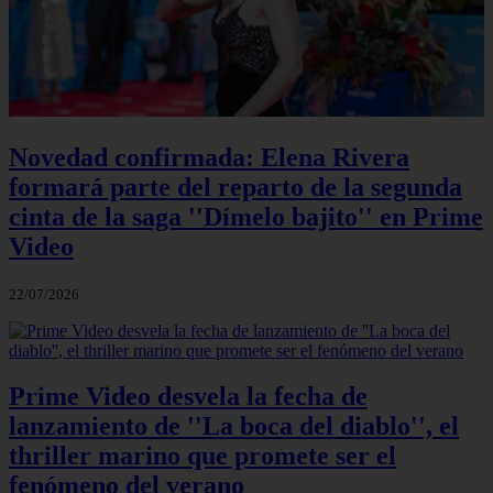
Novedad confirmada: Elena Rivera
formará parte del reparto de la segunda
cinta de la saga ''Dímelo bajito'' en Prime
Video
22/07/2026
Prime Video desvela la fecha de
lanzamiento de ''La boca del diablo'', el
thriller marino que promete ser el
fenómeno del verano