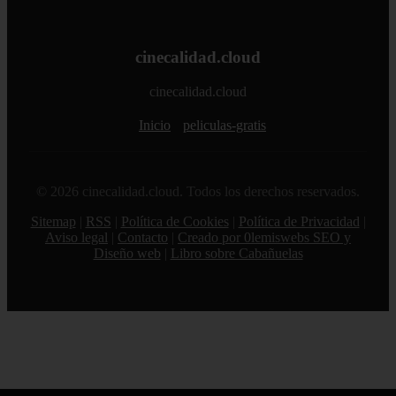
cinecalidad.cloud
cinecalidad.cloud
Inicio
peliculas-gratis
© 2026 cinecalidad.cloud. Todos los derechos reservados.
Sitemap
|
RSS
|
Política de Cookies
|
Política de Privacidad
|
Aviso legal
|
Contacto
|
Creado por 0lemiswebs SEO y
Diseño web
|
Libro sobre Cabañuelas