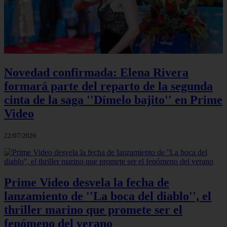
Novedad confirmada: Elena Rivera
formará parte del reparto de la segunda
cinta de la saga ''Dímelo bajito'' en Prime
Video
22/07/2026
Prime Video desvela la fecha de
lanzamiento de ''La boca del diablo'', el
thriller marino que promete ser el
fenómeno del verano