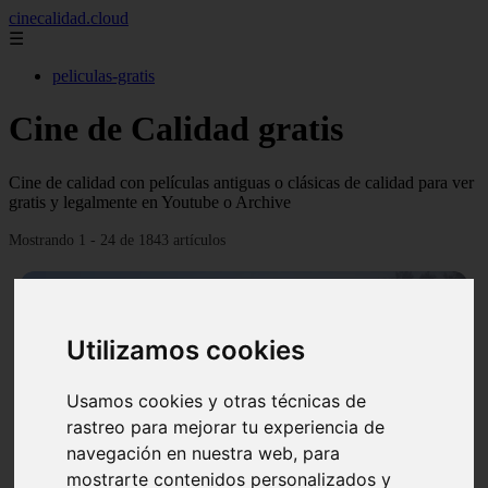
cinecalidad.cloud
☰
peliculas-gratis
Cine de Calidad gratis
Cine de calidad con películas antiguas o clásicas de calidad para ver
gratis y legalmente en Youtube o Archive
Mostrando 1 - 24 de 1843 artículos
Utilizamos cookies
Usamos cookies y otras técnicas de
❮
❯
rastreo para mejorar tu experiencia de
navegación en nuestra web, para
mostrarte contenidos personalizados y