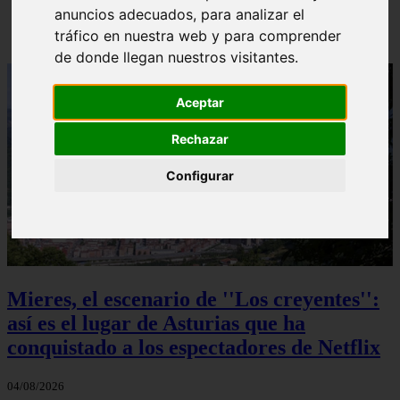
anuncios adecuados, para analizar el
Solo Las Bestias - Final Explicado
tráfico en nuestra web y para comprender
de donde llegan nuestros visitantes.
Aceptar
Rechazar
Configurar
Mieres, el escenario de ''Los creyentes'':
así es el lugar de Asturias que ha
conquistado a los espectadores de Netflix
04/08/2026