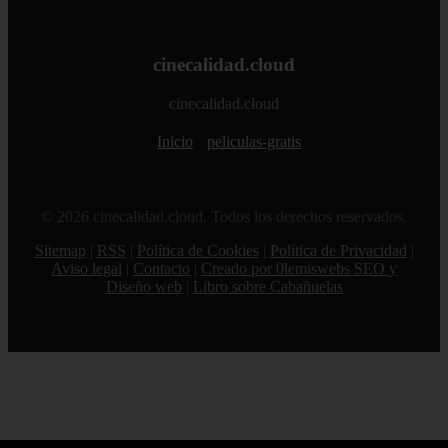
cinecalidad.cloud
cinecalidad.cloud
Inicio
peliculas-gratis
© 2026 cinecalidad.cloud. Todos los derechos reservados.
Sitemap
|
RSS
|
Política de Cookies
|
Política de Privacidad
|
Aviso legal
|
Contacto
|
Creado por 0lemiswebs SEO y
Diseño web
|
Libro sobre Cabañuelas