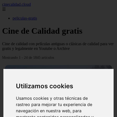
cinecalidad.cloud
☰
peliculas-gratis
Cine de Calidad gratis
Cine de calidad con películas antiguas o clásicas de calidad para ver
gratis y legalmente en Youtube o Archive
Mostrando 1 - 24 de 1845 artículos
Utilizamos cookies
❮
❯
Usamos cookies y otras técnicas de
rastreo para mejorar tu experiencia de
navegación en nuestra web, para
mostrarte contenidos personalizados y