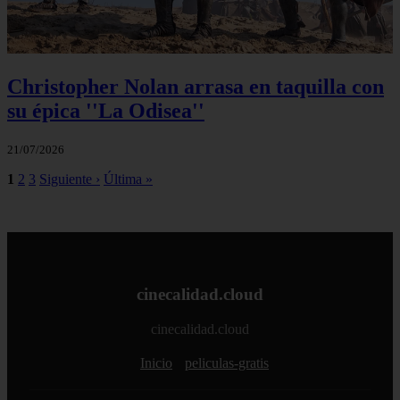
Christopher Nolan arrasa en taquilla con
su épica ''La Odisea''
21/07/2026
1
2
3
Siguiente ›
Última »
cinecalidad.cloud
cinecalidad.cloud
Inicio
peliculas-gratis