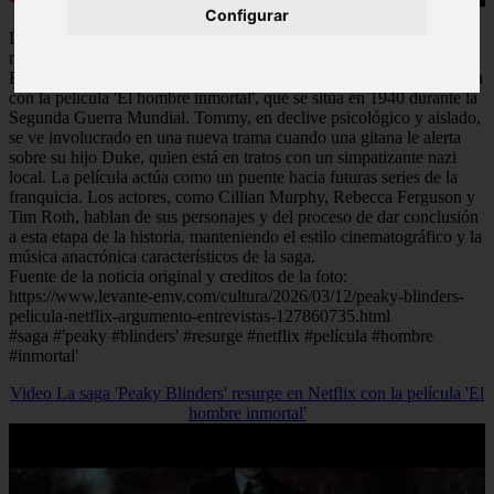
Configurar
La serie Peaky Blinders, a lo largo de seis temporadas, creó un
mundo violento y atractivo alrededor de la banda criminal de
Birmingham liderada por Tommy Shelby. La historia ahora continúa
con la película 'El hombre inmortal', que se sitúa en 1940 durante la
Segunda Guerra Mundial. Tommy, en declive psicológico y aislado,
se ve involucrado en una nueva trama cuando una gitana le alerta
sobre su hijo Duke, quien está en tratos con un simpatizante nazi
local. La película actúa como un puente hacia futuras series de la
franquicia. Los actores, como Cillian Murphy, Rebecca Ferguson y
Tim Roth, hablan de sus personajes y del proceso de dar conclusión
a esta etapa de la historia, manteniendo el estilo cinematográfico y la
música anacrónica característicos de la saga.
Fuente de la noticia original y creditos de la foto:
https://www.levante-emv.com/cultura/2026/03/12/peaky-blinders-
pelicula-netflix-argumento-entrevistas-127860735.html
#saga #'peaky #blinders' #resurge #netflix #película #hombre
#inmortal'
Video La saga 'Peaky Blinders' resurge en Netflix con la película 'El
hombre inmortal'