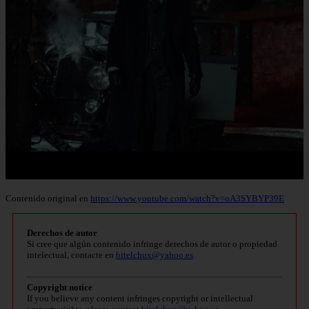
Contenido original en
https://www.youtube.com/watch?v=oA3SYBYP39E
Derechos de autor
Si cree que algún contenido infringe derechos de autor o propiedad
intelectual, contacte en
bitelchux@yahoo.es
.
Copyright notice
If you believe any content infringes copyright or intellectual