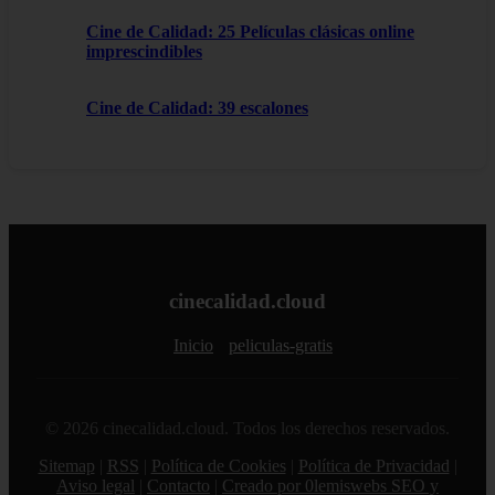
Cine de Calidad: 25 Películas clásicas online
imprescindibles
Cine de Calidad: 39 escalones
cinecalidad.cloud
Inicio
peliculas-gratis
© 2026 cinecalidad.cloud. Todos los derechos reservados.
Sitemap
|
RSS
|
Política de Cookies
|
Política de Privacidad
|
Aviso legal
|
Contacto
|
Creado por 0lemiswebs SEO y