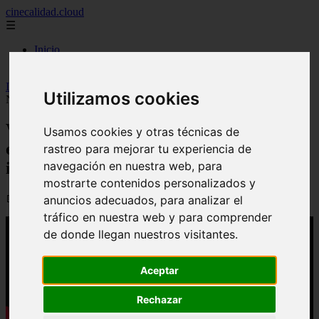
cinecalidad.cloud
☰
Inicio
peliculas-gratis
Inicio
>
yt-peliculas
>
Video La saga 'Peaky Blinders' resurge en
Utilizamos cookies
Netflix con la película 'El hombre inmortal'
Video La saga 'Peaky Blinders' resurge
Usamos cookies y otras técnicas de
en Netflix con la película 'El hombre
rastreo para mejorar tu experiencia de
navegación en nuestra web, para
inmortal'
mostrarte contenidos personalizados y
📅 13/03/2026
anuncios adecuados, para analizar el
tráfico en nuestra web y para comprender
de donde llegan nuestros visitantes.
Aceptar
Rechazar