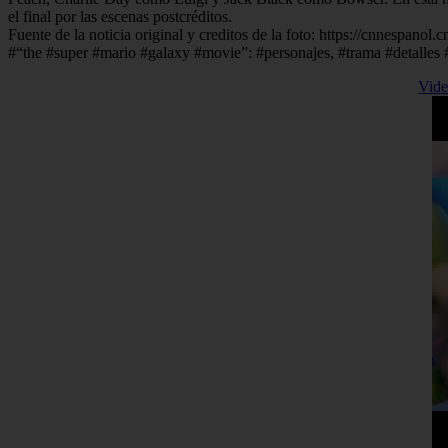
el final por las escenas postcréditos.
Fuente de la noticia original y creditos de la foto: https://cnnespano
#“the #super #mario #galaxy #movie”: #personajes, #trama #detalles 
Vide