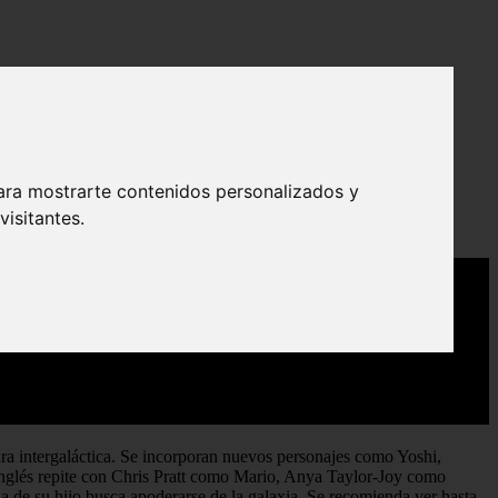
ara mostrarte contenidos personalizados y
isitantes.
tura intergaláctica. Se incorporan nuevos personajes como Yoshi,
inglés repite con Chris Pratt como Mario, Anya Taylor-Joy como
 de su hijo busca apoderarse de la galaxia. Se recomienda ver hasta