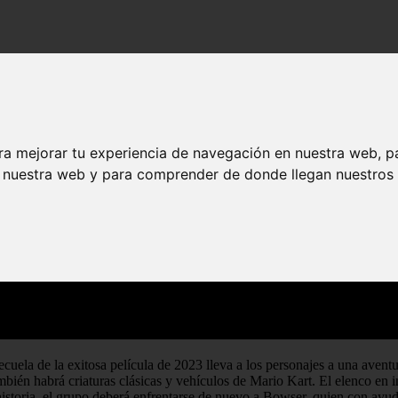
 trama y detalles de la película
najes trama y detalles de la película
ra mejorar tu experiencia de navegación en nuestra web, p
n nuestra web y para comprender de donde llegan nuestros v
ecuela de la exitosa película de 2023 lleva a los personajes a una aven
bién habrá criaturas clásicas y vehículos de Mario Kart. El elenco en 
toria, el grupo deberá enfrentarse de nuevo a Bowser, quien con ayuda