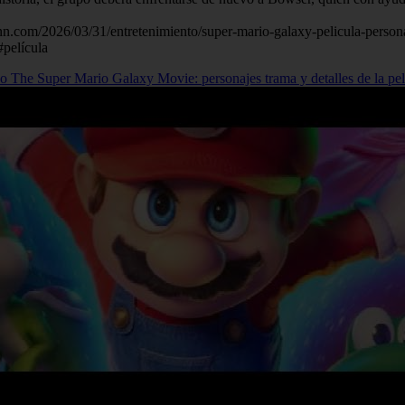
l.cnn.com/2026/03/31/entretenimiento/super-mario-galaxy-pelicula-person
#película
o The Super Mario Galaxy Movie: personajes trama y detalles de la pel