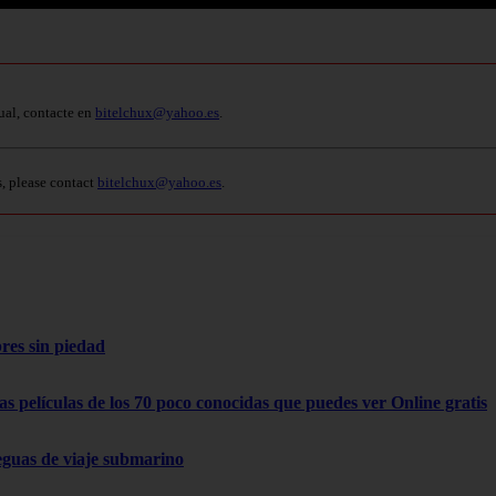
ual, contacte en
bitelchux@yahoo.es
.
s, please contact
bitelchux@yahoo.es
.
res sin piedad
as películas de los 70 poco conocidas que puedes ver Online gratis
eguas de viaje submarino