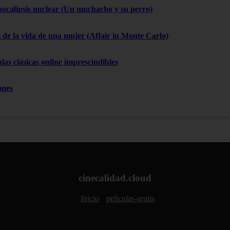
pocalipsis nuclear (Un muchacho y su perro)
 de la vida de una mujer (Affair in Monte Carlo)
las clásicas online imprescindibles
ones
cinecalidad.cloud
Inicio
peliculas-gratis