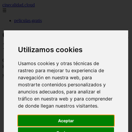
cinecalidad.cloud
☰
peliculas-gratis
Cine de Calidad gratis - Página
12
Utilizamos cookies
Cine de calidad con películas antiguas o clásicas de calidad para ver
Usamos cookies y otras técnicas de
gratis y legalmente en Youtube o Archive
rastreo para mejorar tu experiencia de
Mostrando 265 - 288 de 1844 artículos
navegación en nuestra web, para
mostrarte contenidos personalizados y
anuncios adecuados, para analizar el
tráfico en nuestra web y para comprender
de donde llegan nuestros visitantes.
❮
❯
Aceptar