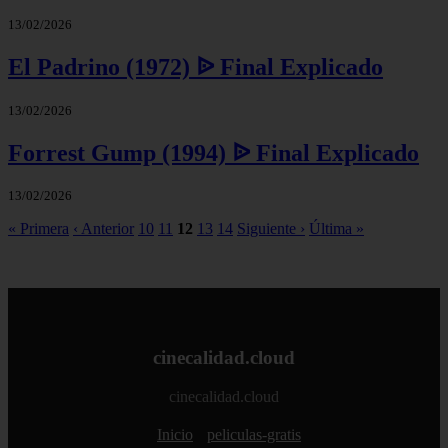
13/02/2026
El Padrino (1972) ᐉ Final Explicado
13/02/2026
Forrest Gump (1994) ᐉ Final Explicado
13/02/2026
« Primera
‹ Anterior
10
11
12
13
14
Siguiente ›
Última »
cinecalidad.cloud
cinecalidad.cloud
Inicio
peliculas-gratis