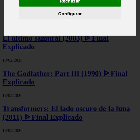
Rechazar
Configurar
Los Rios De Color Purpura Explicacion Del Final -
Final Explicado
El último samurái (2003) ᐉ Final
Explicado
13/02/2026
The Godfather: Part III (1990) ᐉ Final
Explicado
13/02/2026
Transformers: El lado oscuro de la luna
(2011) ᐉ Final Explicado
13/02/2026