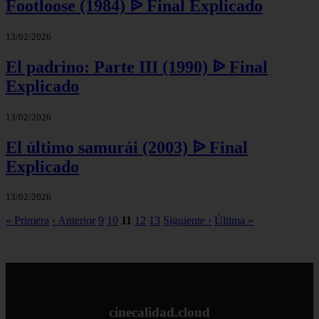
Footloose (1984) ᐉ Final Explicado
13/02/2026
El padrino: Parte III (1990) ᐉ Final
Explicado
13/02/2026
El último samurái (2003) ᐉ Final
Explicado
13/02/2026
« Primera
‹ Anterior
9
10
11
12
13
Siguiente ›
Última »
cinecalidad.cloud