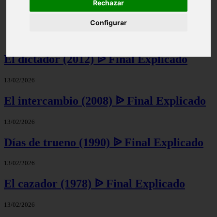
Rechazar
Configurar
Los Rios De Color Purpura Explicacion Del Final -
Final Explicado
El dictador (2012) ᐉ Final Explicado
13/02/2026
El intercambio (2008) ᐉ Final Explicado
13/02/2026
Días de trueno (1990) ᐉ Final Explicado
13/02/2026
El cazador (1978) ᐉ Final Explicado
13/02/2026