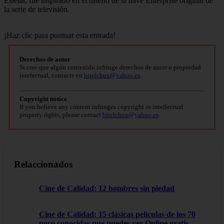
Estelar, fue inspirado en el diseño de la nave Enterprise original de
la serie de televisión.
¡Haz clic para puntuar esta entrada!
Derechos de autor
Si cree que algún contenido infringe derechos de autor o propiedad
intelectual, contacte en
bitelchux@yahoo.es
.
Copyright notice
If you believe any content infringes copyright or intellectual
property rights, please contact
bitelchux@yahoo.es
.
Relaccionados
Cine de Calidad: 12 hombres sin piedad
Cine de Calidad: 15 clásicas películas de los 70
poco conocidas que puedes ver Online gratis