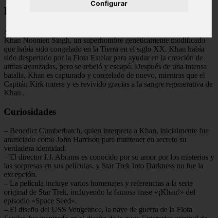
Configurar
Final Explicado
Al final de la película, se revela que John Harrison en realidad es
Khan Noonien Singh, un superhombre genéticamente modificado
que había sido congelado en la Tierra en el siglo XX. Khan había
sido despertado por la Flota Estelar para ayudar en la creación de
armas avanzadas, pero se rebeló y escapó. Después de una intensa
batalla, Khan es capturado y congelado de nuevo, mientras que el
Capitán Kirk muere y es revivido gracias a la sangre regenerativa de
Khan
.
Curiosidades
– Benedict Cumberbatch, quien interpreta a Khan, inicialmente fue
anunciado como John Harrison para mantener en secreto su
verdadera identidad.
– El director J.J. Abrams es conocido por su amor por los misterios y
las sorpresas en sus películas, y Star Trek Into Darkness no fue la
excepción.
– La película incluye varios homenajes y referencias a la serie
original de Star Trek, incluyendo la famosa frase «¡Khan!» del
episodio «Space Seed».
– El diseño del USS Vengeance, la nave de guerra de la Flota