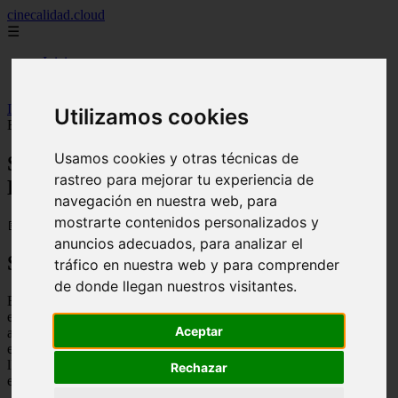
cinecalidad.cloud
☰
Inicio
peliculas-gratis
Inicio
>
finalexplicadolat
>
Star Trek Into Darkness (2026) ᐉ Final
Utilizamos cookies
Explicado
Usamos cookies y otras técnicas de
Star Trek Into Darkness (2026) ᐉ Final
rastreo para mejorar tu experiencia de
Explicado
navegación en nuestra web, para
mostrarte contenidos personalizados y
📅 13/02/2026
anuncios adecuados, para analizar el
Sinopsis
tráfico en nuestra web y para comprender
de donde llegan nuestros visitantes.
En Star Trek Into Darkness, la tripulación del USS Enterprise se
enfrenta a un enemigo terrorista llamado John Harrison, quien ha
Aceptar
atacado la sede de la Flota Estelar en Londres. El Capitán Kirk y su
equipo se embarcan en una misión para capturar a Harrison y
llevarlo ante la justicia, pero pronto descubren que hay mucho más
Rechazar
en juego de lo que pensaban.