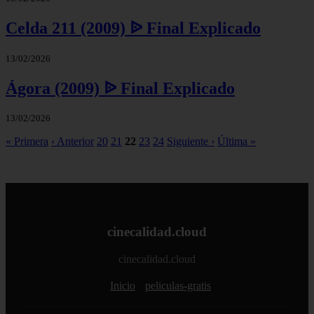
Celda 211 (2009) ᐉ Final Explicado
13/02/2026
Ágora (2009) ᐉ Final Explicado
13/02/2026
« Primera
‹ Anterior
20
21
22
23
24
Siguiente ›
Última »
cinecalidad.cloud
cinecalidad.cloud
Inicio
peliculas-gratis