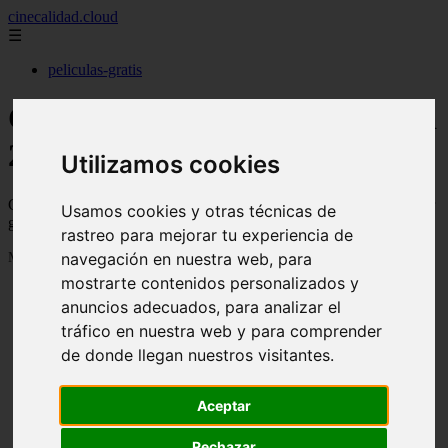
cinecalidad.cloud
☰
peliculas-gratis
Cine de Calidad gratis - Página
22
Utilizamos cookies
Cine de calidad con películas antiguas o clásicas de calidad para ver
Usamos cookies y otras técnicas de
gratis y legalmente en Youtube o Archive
rastreo para mejorar tu experiencia de
Mostrando 505 - 528 de 1843 artículos
navegación en nuestra web, para
mostrarte contenidos personalizados y
anuncios adecuados, para analizar el
tráfico en nuestra web y para comprender
de donde llegan nuestros visitantes.
Aceptar
❮
❯
Rechazar