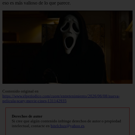
eso es más valioso de lo que parece.
Contenido original en
https://www.elperiodico.com/cuore/entretenimiento/2026/06/08/nueva-
pelicula-scary-movie-cines-131142935
Derechos de autor
Si cree que algún contenido infringe derechos de autor o propiedad
intelectual, contacte en
bitelchux@yahoo.es
.