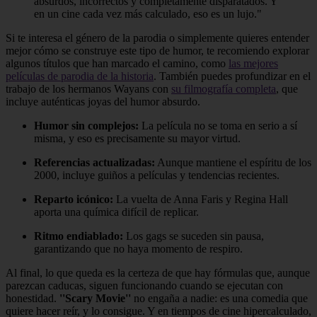
absurdos, incorrectos y completamente disparatados. Y
en un cine cada vez más calculado, eso es un lujo."
Si te interesa el género de la parodia o simplemente quieres entender
mejor cómo se construye este tipo de humor, te recomiendo explorar
algunos títulos que han marcado el camino, como
las mejores
películas de parodia de la historia
. También puedes profundizar en el
trabajo de los hermanos Wayans con
su filmografía completa
, que
incluye auténticas joyas del humor absurdo.
Humor sin complejos:
La película no se toma en serio a sí
misma, y eso es precisamente su mayor virtud.
Referencias actualizadas:
Aunque mantiene el espíritu de los
2000, incluye guiños a películas y tendencias recientes.
Reparto icónico:
La vuelta de Anna Faris y Regina Hall
aporta una química difícil de replicar.
Ritmo endiablado:
Los gags se suceden sin pausa,
garantizando que no haya momento de respiro.
Al final, lo que queda es la certeza de que hay fórmulas que, aunque
parezcan caducas, siguen funcionando cuando se ejecutan con
honestidad.
''Scary Movie''
no engaña a nadie: es una comedia que
quiere hacer reír, y lo consigue. Y en tiempos de cine hipercalculado,