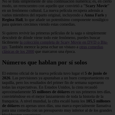
No se trata simplemente de una continuación numérica; es, en cierto
modo, un reencuentro con aquello que convirtió a
''Scary Movie''
en un fenómeno cultural. La nueva película recupera además a
varios miembros del reparto original, incluyendo a
Anna Faris
y
Regina Hall
, lo que añade un potentísimo componente nostálgico
para quienes crecimos viendo estas comedias.
Si quieres revivir las primeras películas de la saga o simplemente
descubrir de dónde viene todo este fenómeno, puedes buscar
fácilmente
la colección completa de Scary Movie en DVD o Blu-
ray
. También merece la pena echar un vistazo a
otras comedias
clásicas de los 2000
que marcaron una época.
Números que hablan por sí solos
El estreno oficial de la nueva película tuvo lugar el
5 de junio de
2026
. Las previsiones ya apuntaban a un buen comportamiento en
taquilla, pero los resultados del primer fin de semana superaron
todas las expectativas. En Estados Unidos, la cinta recaudó
aproximadamente
55 millones de dólares
en sus primeros tres días,
convirtiéndose en el mejor lanzamiento de toda la historia de la
franquicia. A nivel mundial, la cifra escaló hasta los
105,5 millones
de dólares
en apenas unos días, una marca especialmente llamativa
para una comedia con un presupuesto muy inferior al de los grandes
blockbusters veraniegos.