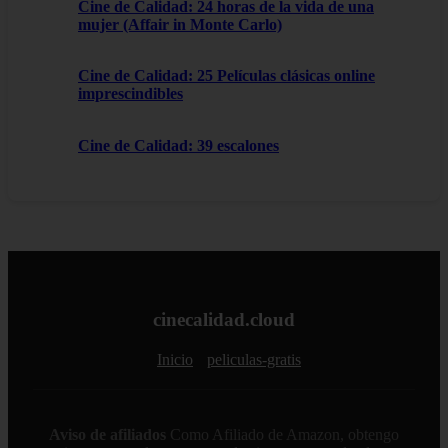
Cine de Calidad: 24 horas de la vida de una
mujer (Affair in Monte Carlo)
Cine de Calidad: 25 Películas clásicas online
imprescindibles
Cine de Calidad: 39 escalones
cinecalidad.cloud
Inicio
peliculas-gratis
Aviso de afiliados
Como Afiliado de Amazon, obtengo