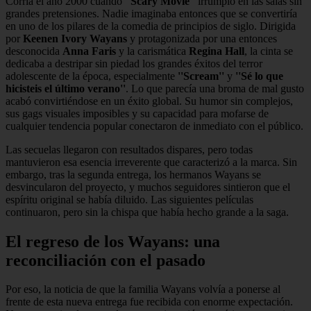
Corría el año 2000 cuando
''Scary Movie''
irrumpió en las salas sin
grandes pretensiones. Nadie imaginaba entonces que se convertiría
en uno de los pilares de la comedia de principios de siglo. Dirigida
por
Keenen Ivory Wayans
y protagonizada por una entonces
desconocida
Anna Faris
y la carismática
Regina Hall
, la cinta se
dedicaba a destripar sin piedad los grandes éxitos del terror
adolescente de la época, especialmente
''Scream''
y
''Sé lo que
hicisteis el último verano''
. Lo que parecía una broma de mal gusto
acabó convirtiéndose en un éxito global. Su humor sin complejos,
sus gags visuales imposibles y su capacidad para mofarse de
cualquier tendencia popular conectaron de inmediato con el público.
Las secuelas llegaron con resultados dispares, pero todas
mantuvieron esa esencia irreverente que caracterizó a la marca. Sin
embargo, tras la segunda entrega, los hermanos Wayans se
desvincularon del proyecto, y muchos seguidores sintieron que el
espíritu original se había diluido. Las siguientes películas
continuaron, pero sin la chispa que había hecho grande a la saga.
El regreso de los Wayans: una
reconciliación con el pasado
Por eso, la noticia de que la familia Wayans volvía a ponerse al
frente de esta nueva entrega fue recibida con enorme expectación.