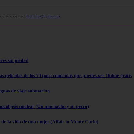
s, please contact
bitelchux@yahoo.es
.
res sin piedad
as películas de los 70 poco conocidas que puedes ver Online gratis
eguas de viaje submarino
pocalipsis nuclear (Un muchacho y su perro)
 de la vida de una mujer (Affair in Monte Carlo)