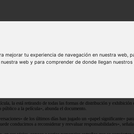
26 con Nastassja Kinski en toples a los 13 años
a de 2026 con Nastassja Kinski en toples a 
ra mejorar tu experiencia de navegación en nuestra web, p
n nuestra web y para comprender de donde llegan nuestros v
or adulto la abofeteaba y la acariciaba en una escena de alto contenido
ki, que ahora ha conseguido que el director, Wim Wenders, retire el fi
a ordenado la retirada de la película de todos los canales de distribuc
i debería haber estado mejor protegida en aquel entonces. Por eso, te p
la, la está retirando de todas las formas de distribución y exhibición e
so público a la película», abunda el documento.
versaciones» de los últimos días han jugado un «papel significante» pa
uede conducirnos a reconsiderar y reevaluar responsabilidades», señala