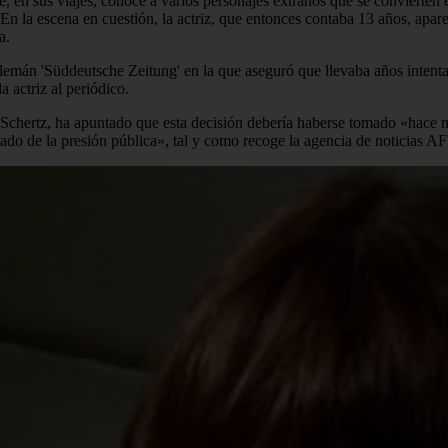
que, en sus viajes, conoce a varios personajes extraños que se convierte
En la escena en cuestión, la actriz, que entonces contaba 13 años, ap
a.
alemán 'Süddeutsche Zeitung' en la que aseguró que llevaba años intent
a actriz al periódico.
an Schertz, ha apuntado que esta decisión debería haberse tomado «hace 
o de la presión pública», tal y como recoge la agencia de noticias AF