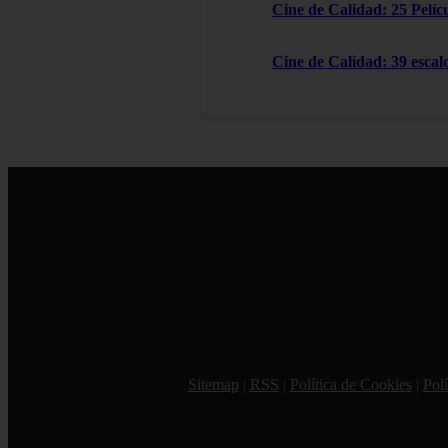
Cine de Calidad: 25 Pelícu
Cine de Calidad: 39 escal
Sitemap
|
RSS
|
Política de Cookies
|
Polí