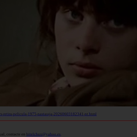
rs-retira-pelicula-1975-nastassja-20260603182341-nt.html
ual, contacte en
bitelchux@yahoo.es
.