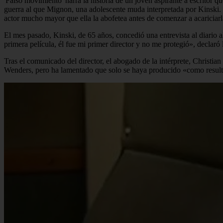
'Falso movimiento' narra la historia de un joven aspirante a escritor 
guerra al que Mignon, una adolescente muda interpretada por Kinski. 
actor mucho mayor que ella la abofetea antes de comenzar a acariciarl
El mes pasado, Kinski, de 65 años, concedió una entrevista al diario 
primera película, él fue mi primer director y no me protegió», declaró l
Tras el comunicado del director, el abogado de la intérprete, Christi
Wenders, pero ha lamentado que solo se haya producido «como resultad