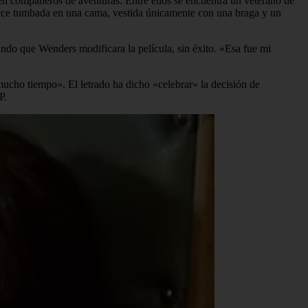
n en compañeros de aventuras. Entre ellos se encuentra un veterano de
arece tumbada en una cama, vestida únicamente con una braga y un
ando que Wenders modificara la película, sin éxito. «Esa fue mi
mucho tiempo». El letrado ha dicho «celebrar» la decisión de
P.