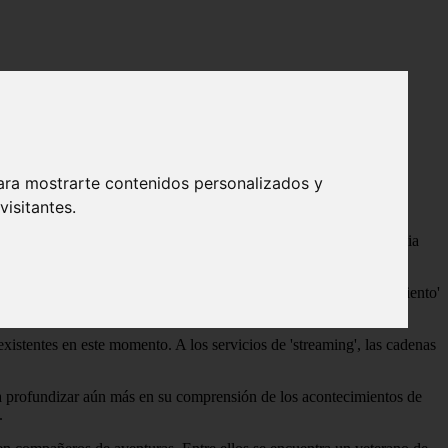
los 13 años
ara mostrarte contenidos personalizados y
isitantes.
 erótico en la película 'Falso movimiento' en 1975. Es la secuencia
lme después de años de campaña para conseguirlo.
ión actuales. «Como la única persona responsable de 'Falso movimiento'
ido disculpas, sin reservas, sin peros», afirma el comunicado.
xistentes en este momento. A los servicios de 'streaming', las cadenas
ra profundizar aún más en su comprensión de los acontecimientos de
.