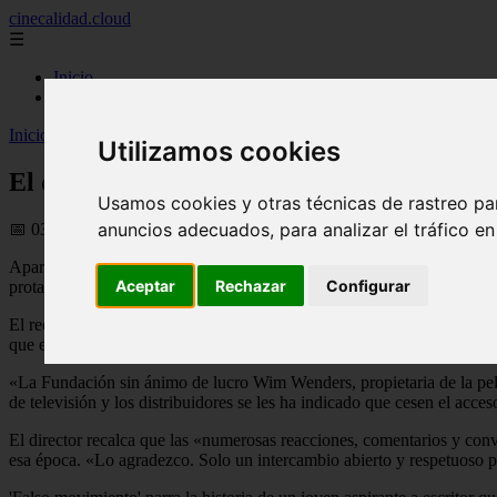
cinecalidad.cloud
☰
Inicio
peliculas-gratis
Inicio
>
peliculas
>
El director Wim Wenders retira una película de 20
Utilizamos cookies
El director Wim Wenders retira una películ
Usamos cookies y otras técnicas de rastreo pa
anuncios adecuados, para analizar el tráfico e
📅 03/06/2026
Aparecía con el torso descubierto tumbada en una cama mientras un act
Aceptar
Rechazar
Configurar
protagonizada con apenas 13 años por la intérprete Nastassja ... Kins
El reconocido cineasta ha anunciado a través de su fundación que habí
que en este momento todavía sigue aquí, reconozco que Nastassja Kinsk
«La Fundación sin ánimo de lucro Wim Wenders, propietaria de la pelícu
de televisión y los distribuidores se les ha indicado que cesen el acce
El director recalca que las «numerosas reacciones, comentarios y con
esa época. «Lo agradezco. Solo un intercambio abierto y respetuoso p