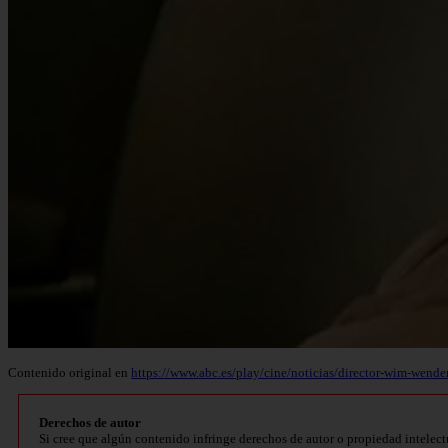
Contenido original en
https://www.abc.es/play/cine/noticias/director-wim-wende
Derechos de autor
Si cree que algún contenido infringe derechos de autor o propiedad intelect