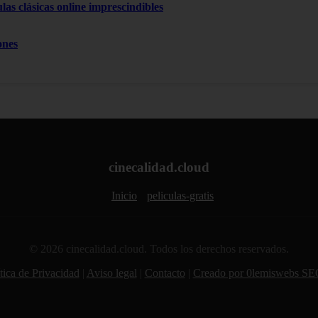
las clásicas online imprescindibles
ones
cinecalidad.cloud
Inicio
peliculas-gratis
© 2026 cinecalidad.cloud. Todos los derechos reservados.
tica de Privacidad
|
Aviso legal
|
Contacto
|
Creado por 0lemiswebs SE