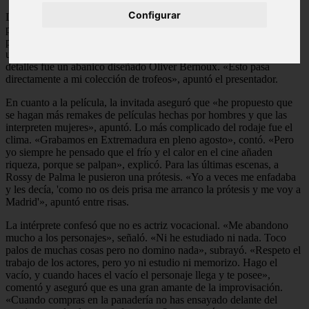
Configurar
La intérprete llegó con algunos regalos para el presentador. En
primer lugar, su perfume. «Es el único en el mundo que está hecho
para protegerse y no para presumir. Para tener un acto de amor con
uno mismo antes de salir al turbulento mundo», dijo. Otro de los
detalles fue un abanico diseñado Oliver Bernoux. «Esto pasa
directamente a mi colección de trofeos», apuntó el presentador.
En cuanto a la película, la invitada aseguró que «he propuesto que
se hagan más remakes de películas hechas por hombres y que las
interpreten mujeres», apuntó. Lo más complicado del rodaje fue el
clima. «Grabamos en Extremadura en pleno agosto», contó. «Pero
yo siempre he pensado que el frío y el calor en el cine añaden
riqueza, porque se palpan», explicó. Para las últimas escenas, a
Rossy de Palma le pusieron una prótesis. «Yo a veces me enfadaba
y les decía, 'como no os deis prisa me arranco la prótesis y me voy a
Madrid'», apuntó entre risas.
La intérprete confesó que no es actriz vocacional. «Me abandono
mucho a los personajes», señaló. «Ni he estudiado ni nada. Toco
palos de muchas cosas pero no domino nada», subrayó. «Respeto el
trabajo de los actores, pero yo ni estudio ni memorizo. Hago el
vacío, y cuando haces el vacío el personaje llega y te posee»,
comentó y aseguró que es una gran amante de la improvisación.
«Cuando compras en la panadería no has ensayado delante del