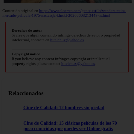
Contenido original en
https://www.elcorreo.com/gente-estilo/wenders-retira-
mercado-pelicula-1975-nastassja-kinski-20260603213448-nt.html
Derechos de autor
Si cree que algún contenido infringe derechos de autor o propiedad
intelectual, contacte en
bitelchux@yahoo.es
.
Copyright notice
If you believe any content infringes copyright or intellectual
property rights, please contact
bitelchux@yahoo.es
.
Relaccionados
Cine de Calidad: 12 hombres sin piedad
Cine de Calidad: 15 clásicas películas de los 70
poco conocidas que puedes ver Online gratis