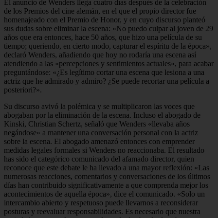
El anuncio de Wenders llega cuatro días después de la celebración
de los Premios del cine alemán, en el que el propio director fue
homenajeado con el Premio de Honor, y en cuyo discurso planteó
sus dudas sobre eliminar la escena: «No puedo culpar al joven de 29
años que era entonces, hace 50 años, que hizo una película de su
tiempo; queriendo, en cierto modo, capturar el espíritu de la época»,
declaró Wenders, añadiendo que hoy no rodaría una escena así
atendiendo a las «percepciones y sentimientos actuales», para acabar
preguntándose: «¿Es legítimo cortar una escena que lesiona a una
actriz que he admirado y admiro? ¿Se puede recortar una película a
posteriori?».
Su discurso avivó la polémica y se multiplicaron las voces que
abogaban por la eliminación de la escena. Incluso el abogado de
Kinski, Christian Schertz, señaló que Wenders «llevaba años
negándose» a mantener una conversación personal con la actriz
sobre la escena. El abogado amenazó entonces con emprender
medidas legales formales si Wenders no reaccionaba. El resultado
has sido el categórico comunicado del afamado director, quien
reconoce que este debate le ha llevado a una mayor reflexión: «Las
numerosas reacciones, comentarios y conversaciones de los últimos
días han contribuido significativamente a que comprenda mejor los
acontecimientos de aquella época», dice el comunicado. «Solo un
intercambio abierto y respetuoso puede llevarnos a reconsiderar
posturas y reevaluar responsabilidades. Es necesario que nuestra