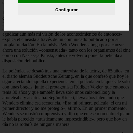
semidesnuda.
Configurar
La película dejará de estar disponible y «se ha ordenado a los socios
de streaming, televisión y distribución que dejen de hacerla
pública». «Las numerosas reacciones, comentarios y conversaciones
de los últimos días han contribuido de manera significativa a
agudizar aún más mi visión de los acontecimientos de entonces»
explica el cineasta a través de un comunicado publicado por su
propia fundación. En la misiva Wim Wenders aboga por alcanzar
ahora una solución «consensuada» tanto con los organismos del cine
como con Nastassja Kinski, antes de volver a poner la película a
disposición del público.
La polémica se desató tras una entrevista de la actriz, de 65 años, en
el diario alemán Süddeutsche Zeitung, en la que confesó que hoy le
sigue afectando aquella experiencia en la película en la que sale solo
con unas bragas, junto al protagonista Rüdiger Vogler, que entonces
tenía 30 años y que también lleva solo unos calzoncillos y la
abofeteaba y acariciaba. Según Kinski, lleva años intentando que
Wenders elimine esa secuencia. «Era mi primera película, él era mi
primer director y no me protegió», afirmó. En un primer momento,
Wenders se mostró comprensivo y dijo que en ese momento el plano
le había parecido «artísticamente imprescindible», pero que hoy en
día no la rodaría de ninguna manera.