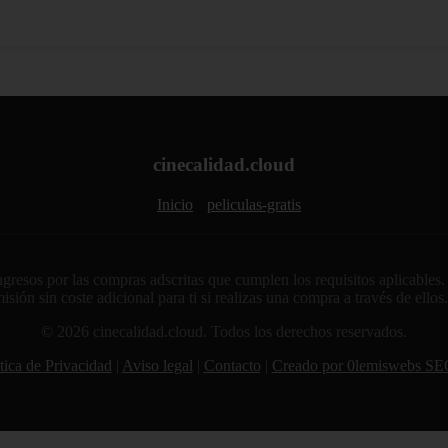
cinecalidad.cloud
Inicio
peliculas-gratis
sos por las compras adscritas que cumplen los requisitos aplicables. A
sión sin coste adicional para ti si realizas una compra a través de ellos
© 2026 cinecalidad.cloud. Todos los derechos reservados.
tica de Privacidad
|
Aviso legal
|
Contacto
|
Creado por 0lemiswebs SE