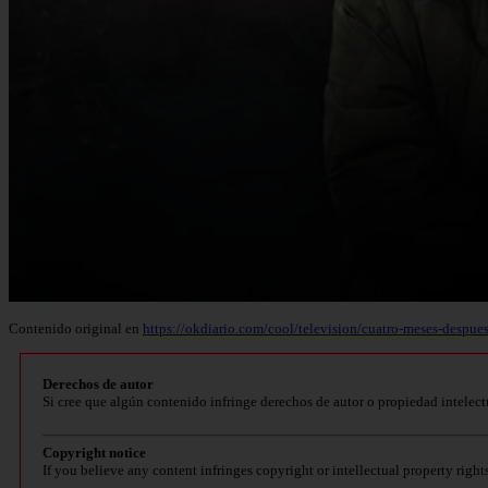
Contenido original en
https://okdiario.com/cool/television/cuatro-meses-despues
Derechos de autor
Si cree que algún contenido infringe derechos de autor o propiedad intelect
Copyright notice
If you believe any content infringes copyright or intellectual property right