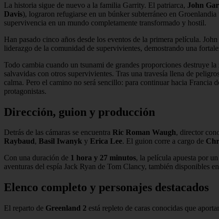
La historia sigue de nuevo a la familia Garrity. El patriarca,
John Gar
Davis
), lograron refugiarse en un búnker subterráneo en Groenlandia 
supervivencia en un mundo completamente transformado y hostil.
Han pasado cinco años desde los eventos de la primera película. John 
liderazgo de la comunidad de supervivientes, demostrando una fortalez
Todo cambia cuando un tsunami de grandes proporciones destruye la zo
salvavidas con otros supervivientes. Tras una travesía llena de peligro
calma. Pero el camino no será sencillo: para continuar hacia Francia
protagonistas.
Dirección, guion y producción
Detrás de las cámaras se encuentra
Ric Roman Waugh
, director co
Raybaud
,
Basil Iwanyk
y
Erica Lee
. El guion corre a cargo de
Chr
Con una duración de
1 hora y 27 minutos
, la película apuesta por un
aventuras del espía Jack Ryan de Tom Clancy, también disponibles e
Elenco completo y personajes destacados
El reparto de
Greenland 2
está repleto de caras conocidas que aporta