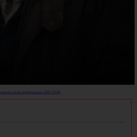
r-repetir-exito-predecesora-18872250