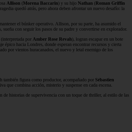
posa
Allison
(
Morena Baccarin
) y su hijo
Nathan
(
Roman Griffin
tragedia quedó atrás, pero ahora deben afrontar un nuevo desafío: la
antener el búnker operativo. Allison, por su parte, ha asumido el
, sueña con seguir los pasos de su padre y convertirse en explorador.
(interpretada por
Amber Rose Revah
), logran escapar en un bote
viaje épico hacia Londres, donde esperan encontrar recursos y cierta
ado por vientos huracanados, el nuevo y letal enemigo de los
h también figura como productor, acompañado por
Sébastien
ativa que combina acción, misterio y suspense en cada escena.
 de historias de supervivencia con un toque de thriller, al estilo de las