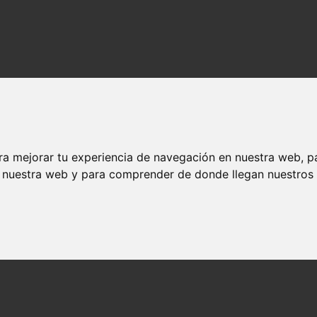
cuela de un gran éxito del cine de catástrofes aterriza en el streaming 
, la secuela de un gran éxito del cine de cat
sora
ra mejorar tu experiencia de navegación en nuestra web, p
n nuestra web y para comprender de donde llegan nuestros v
fera de suspense constante? Entonces
Greenland 2: Migration
(comerc
isponible en la plataforma de streaming
Prime Video
. Sin embargo, a di
 ha conseguido cautivar al público en su paso por los cines. Precisamen
 ser descubierta por una nueva audiencia.
xpandir el universo de la primera entrega, adentrándose en un escenario