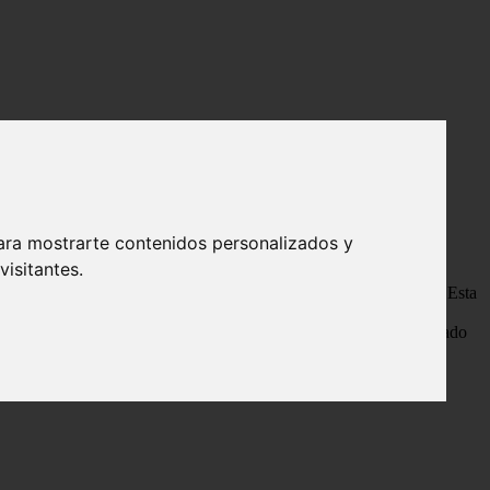
sin alcanzar el mismo impacto que su predecesora
ástrofes aterriza en el streaming sin
ara mostrarte contenidos personalizados y
isitantes.
ializada en España como
Greenland 2
) es justo lo que necesitas. Esta
ferencia de la primera entrega —
Greenland: el último refugio
,
te por ese discreto rendimiento comercial, la película ha aterrizado
 postapocalíptico distinto, más crudo y lleno de incógnitas». —