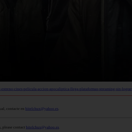
-estreno-cines-pelicula-accion-apocaliptica-llega-plataformas-streaming-sin-logra
ual, contacte en
bitelchux@yahoo.es
.
s, please contact
bitelchux@yahoo.es
.