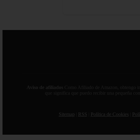
Aviso de afiliados
Como Afiliado de Amazon, obtengo ingre
que significa que puedo recibir una pequeña comi
Sitemap
|
RSS
|
Política de Cookies
|
Polí