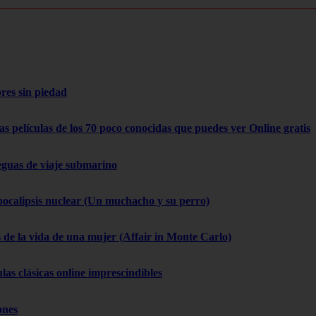
res sin piedad
as películas de los 70 poco conocidas que puedes ver Online gratis
eguas de viaje submarino
pocalipsis nuclear (Un muchacho y su perro)
 de la vida de una mujer (Affair in Monte Carlo)
las clásicas online imprescindibles
ones