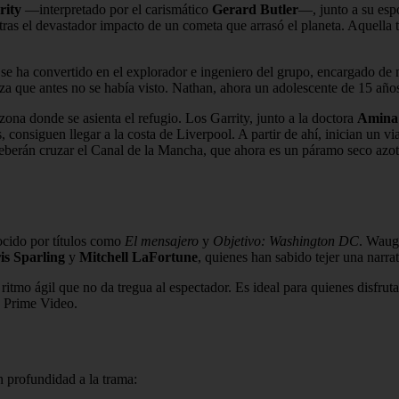
rity
—interpretado por el carismático
Gerard Butler
—, junto a su es
tras el devastador impacto de un cometa que arrasó el planeta. Aquella 
se ha convertido en el explorador e ingeniero del grupo, encargado de m
a que antes no se había visto. Nathan, ahora un adolescente de 15 años
na donde se asienta el refugio. Los Garrity, junto a la doctora
Amina
s, consiguen llegar a la costa de Liverpool. A partir de ahí, inician un 
 deberán cruzar el Canal de la Mancha, que ahora es un páramo seco azot
nocido por títulos como
El mensajero
y
Objetivo: Washington DC
. Waug
is Sparling
y
Mitchell LaFortune
, quienes han sabido tejer una narr
 ritmo ágil que no da tregua al espectador. Es ideal para quienes disfrutan
n Prime Video.
n profundidad a la trama: