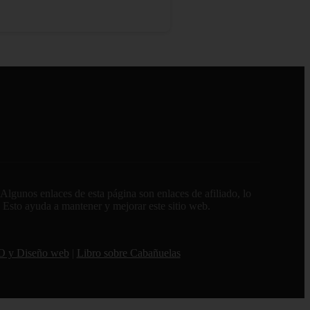
lgunos enlaces de esta página son enlaces de afiliado, lo
. Esto ayuda a mantener y mejorar este sitio web.
O y Diseño web
|
Libro sobre Cabañuelas