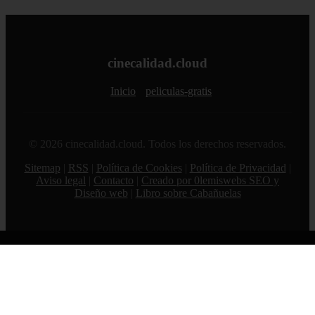
cinecalidad.cloud
Inicio
peliculas-gratis
© 2026 cinecalidad.cloud. Todos los derechos reservados.
Sitemap
|
RSS
|
Política de Cookies
|
Política de Privacidad
|
Aviso legal
|
Contacto
|
Creado por 0lemiswebs SEO y
Diseño web
|
Libro sobre Cabañuelas