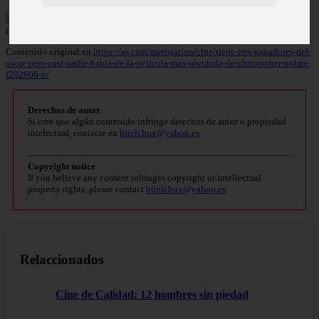
Contenido original en
https://as.com/meristation/cine/tiene-tres-ganadores-del-
oscar-pero-casi-nadie-habla-de-la-pelicula-mas-olvidada-de-christopher-nolan-
f202606-n/
Derechos de autor
Si cree que algún contenido infringe derechos de autor o propiedad
intelectual, contacte en
bitelchux@yahoo.es
.
Copyright notice
If you believe any content infringes copyright or intellectual
property rights, please contact
bitelchux@yahoo.es
.
Relaccionados
Cine de Calidad: 12 hombres sin piedad