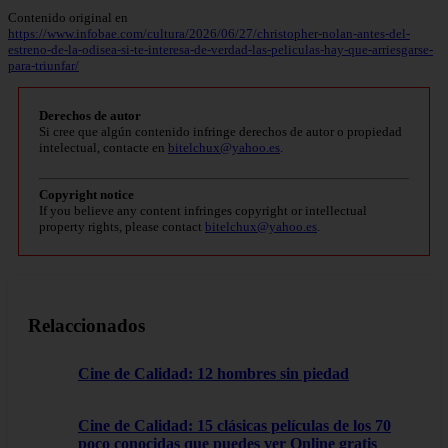
Contenido original en
https://www.infobae.com/cultura/2026/06/27/christopher-nolan-antes-del-
estreno-de-la-odisea-si-te-interesa-de-verdad-las-peliculas-hay-que-arriesgarse-
para-triunfar/
Derechos de autor
Si cree que algún contenido infringe derechos de autor o propiedad
intelectual, contacte en
bitelchux@yahoo.es
.
Copyright notice
If you believe any content infringes copyright or intellectual
property rights, please contact
bitelchux@yahoo.es
.
Relaccionados
Cine de Calidad: 12 hombres sin piedad
Cine de Calidad: 15 clásicas películas de los 70
poco conocidas que puedes ver Online gratis