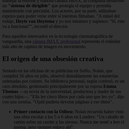
manejar la enorme y ruidosa cámara IMAX, la compañía desarrolló
un
"sistema de dirigible"
que protegía el equipo y permitía
maniobrarlo con precisión. Los actores, por su parte, utilizaban
espejos para poder verse entre sí mientras filmaban. "A mitad del
rodaje,
Hoyte van Hoytema
y yo nos miramos y supimos: ''Sí, esto
va a funcionar''", recordó el director.
Para aquellos interesados en la tecnología cinematográfica de
vanguardia, una
cámara IMAX profesional
representa el estándar
más alto de captura de imagen en movimiento.
El origen de una obsesión creativa
Sentado en las oficinas de su publicista en SoHo, Nolan, que
cumplirá 56 años en julio, observó distraídamente las estanterías
ordenadas por colores. Su biblioteca personal, según confesó, es un
caos absoluto, gestionado principalmente por su esposa
Emma
Thomas
—su novia de la universidad, productora y madre de sus
cuatro hijos—. "Ella lee cinco libros por cada uno que leo yo", dijo
con una sonrisa. "Ojalá pudiera devorar páginas a ese ritmo".
Primer contacto con la Odisea:
Nolan recuerda haber visto
una obra escolar a los 5 o 6 años en Londres: "Un caballo de
cartón sobre un carrito y las sirenas. Nunca me senté a leer el
poema, pero siempre estuvo ahí".