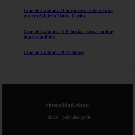
Cine de Calidad: 24 horas de la vida de una
mujer (Affair in Monte Carlo)
Cine de Calidad: 25 Películas clásicas online
imprescindibles
Cine de Calidad: 39 escalones
cinecalidad.cloud
Inicio
peliculas-gratis