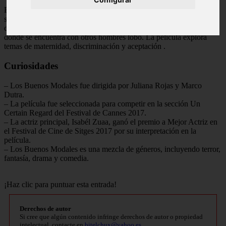
El final de Los Buenos Modales es abierto a interpretación, pero se
sugiere que el bebé de Clara es en realidad un hombre lobo. Ana se
convierte en su protectora y lo lleva a un lugar seguro en el bosque,
donde se encuentra con otros hombres lobo. La película explora
temas de maternidad, discriminación y aceptación
.
Curiosidades
– Los Buenos Modales fue dirigida por Juliana Rojas y Marco
Dutra.
– La película fue seleccionada para competir en la sección Un
Certain Regard del Festival de Cannes 2017.
– La actriz principal, Isabél Zuaa, ganó el premio a Mejor Actriz en
el Festival de Cine de Sitges 2017 por su interpretación en la
película.
– Los Buenos Modales es una mezcla de géneros, incluyendo terror,
fantasía, drama y comedia.
¡Haz clic para puntuar esta entrada!
Derechos de autor
Si cree que algún contenido infringe derechos de autor o propiedad
intelectual, contacte en
bitelchux@yahoo.es
.