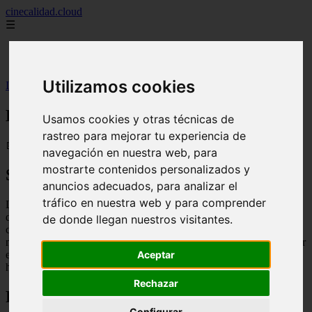
cinecalidad.cloud
☰
Inicio
peliculas-gratis
Utilizamos cookies
Inicio
>
finalexplicadolat
>
Los buenos modales ᐉ Final Explicado
Los buenos modales ᐉ Final Explicado
Usamos cookies y otras técnicas de
rastreo para mejorar tu experiencia de
📅 13/02/2026
navegación en nuestra web, para
mostrarte contenidos personalizados y
Sinopsis
anuncios adecuados, para analizar el
tráfico en nuestra web y para comprender
Los Buenos Modales es una película de terror y fantasía brasileña
que sigue la historia de Ana, una joven y solitaria enfermera que es
de donde llegan nuestros visitantes.
contratada para cuidar al hijo no nacido de Clara, una mujer rica y
misteriosa. A medida que el embarazo avanza, Ana comienza a notar
Aceptar
extraños comportamientos en Clara y descubre que su bebé no es
humano.
Rechazar
Final Explicado
Configurar