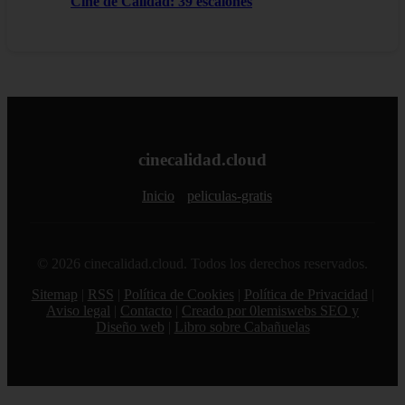
Cine de Calidad: 39 escalones
cinecalidad.cloud
Inicio
peliculas-gratis
© 2026 cinecalidad.cloud. Todos los derechos reservados.
Sitemap
|
RSS
|
Política de Cookies
|
Política de Privacidad
|
Aviso legal
|
Contacto
|
Creado por 0lemiswebs SEO y
Diseño web
|
Libro sobre Cabañuelas