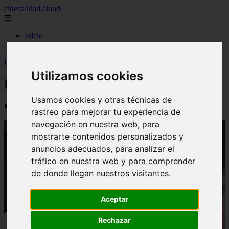
cinecalidad.cloud
☰
Inicio
peliculas-gratis
Inicio
>
finalexplicadolat
>
ᐉ Final Explicado El Menu
Utilizamos cookies
ᐉ Final Explicado El Menu
Usamos cookies y otras técnicas de
📅 13/02/2026
rastreo para mejorar tu experiencia de
navegación en nuestra web, para
mostrarte contenidos personalizados y
anuncios adecuados, para analizar el
tráfico en nuestra web y para comprender
de donde llegan nuestros visitantes.
Aceptar
Rechazar