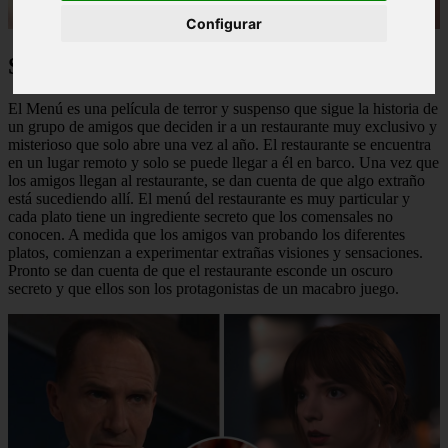
Configurar
Sinopsis de la Película:
El Menú es una película de terror y suspenso que sigue la historia de
un grupo de amigos que deciden ir a un restaurante muy exclusivo y
misterioso que solo abre una vez al año. El restaurante se encuentra
en un lugar remoto y solo se puede llegar a él en barco. Una vez que
los amigos llegan al restaurante, se dan cuenta de que algo extraño
está sucediendo allí. El menú del restaurante es muy particular y
cada plato tiene un ingrediente secreto que los comensales no
conocen. A medida que los amigos van probando los diferentes
platos, comienzan a experimentar extrañas visiones y sensaciones.
Pronto se dan cuenta de que el restaurante esconde un oscuro
secreto y que ellos son los protagonistas de un macabro juego.