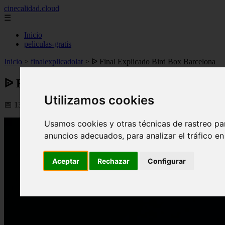
cinecalidad.cloud
☰
Inicio
peliculas-gratis
Inicio
>
finalexplicadolat
>
ᐉ Final Explicado Bird Box Barcelona
ᐉ Final Explicado Bird Box Barcelona
Utilizamos cookies
📅 13/02/2026
Usamos cookies y otras técnicas de rastreo pa
anuncios adecuados, para analizar el tráfico e
Aceptar
Rechazar
Configurar