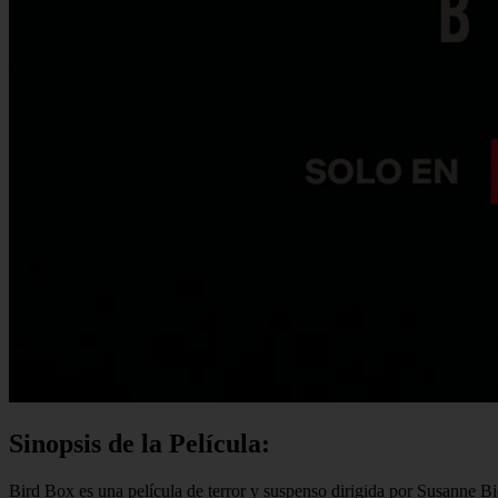
Sinopsis de la Película:
Bird Box es una película de terror y suspenso dirigida por Susanne B