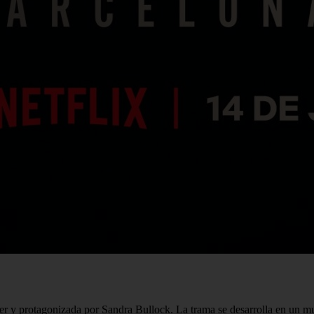
ier y protagonizada por Sandra Bullock. La trama se desarrolla en un mu