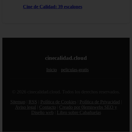
Cine de Calidad: 39 escalones
cinecalidad.cloud
Inicio
peliculas-gratis
© 2026 cinecalidad.cloud. Todos los derechos reservados.
Sitemap
|
RSS
|
Política de Cookies
|
Política de Privacidad
|
Aviso legal
|
Contacto
|
Creado por 0lemiswebs SEO y
Diseño web
|
Libro sobre Cabañuelas