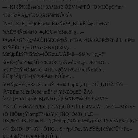
—»K] éŠ¶%Êsør(xá‘›3A¹I&{3 ÓÈV{«ãºPÓ ”Ö!¤HÖp€¨*m~
‘Du45zÂAj„†`K6QÅGóhºNÛ6öÌa
´N±1˜Æ×É„¨ÈQõÉ†a¾I ËâzÑú™_BÚì›Ë´¼gU’v±A˜
¾AÈª54Ñéd4á‡ó¬#çJGUw`ò5úôõ´ g…–
™wtÁ+Gˆ×{g^êÅÙH5ËÖé·¶zŠ; r“TaÃ¬†UðsÀ3I³óž£f+á L üP‰
$1ÑŸÈP–Q+¦Ûƒåa.<×NK[P8ÌV¿—­
Mm\jµÊí;9™Gñòh»èÔKøµ„UÁÌ¼ü—9ä²`w +ç¿«f°
¹àVÈ~)ûmZ9@åÙ<<84D·8“¸õÁwê!z¼„­ƒ« Æa‘¼O…
réÿ3”ËîåÝ«Ôdàë¬C_4HÙ<2ÖV‡/‰Hº•d[Ñó®Ìó…
É£ˆfp°ŽIµ"F¦«[ä´®ÆÅaa±bÔÍn•¤…
ò!HÑ@±ÊÇ+8z¡'XUmõŽ=±o®.TµpÞí¸›9‡…^Û„Í§Û­žÂ:˜Ï?ò—
¦Ã7EÈm[½ žnÛööè»mË° ë³‚Ÿê‹ZQµ8Ë”ŽAó
´zE/“])÷hAJr‡zbC)s[yN¼){ÚjÕàXE\‰à.97ÒÏ\:3V9±
[“K˜kÚ.wØòÂéiä¸¶bÙ(”åsY[aUÜP†ÌÌLÉ 4M-dÁ…óotã´—M¥+xY
eÕ-IÏìÔiæ¿ÝìœnpF?<å±Ÿj{¸JÑQ¯Òò3}_ï´„D—
DS„%Ê\ídK¿Ë2«qHL¯’g0Ð#¡\ø¸'¼ßm~k~öypzò×“ÏNžœÀÿ¾{üþyt
>^­'¯ŽöJD:"Ø˜+3¥"+Ó1]G…S=;ª¡pºi7œ‚ îAt¥Ÿðpl èÝàù`Û‘¹›Fæ–
Ï¿U45hâ7)ÐjØu³ŒÎ|EGÛ.ð»j