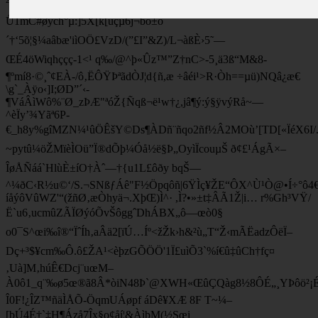
²ü*7¾÷Â™°oáO´l°Ó˜ÏGÓ4]%Gíöe¶xÀ“•FAk-
Û1mC#øÿch°µ:]5X[k[üçµ6j¬bo±ô
´†‘5õ¦§¼aâbæ'iìOÖ£VzD/(”£I”&Z)/L¬àßÈ›5˜—
ŒÉ4öWiqhççç-1<¹ q‰/@^þ«Ûz™”Z†nC>-5¸ä3ß“M&8­
¶ºmí8·©¸ˆ¢EÀ-/ô‚ËÔŸÞªãdÒJ¦d{ñ,æ ÷âéi¹>R·Òh==µü)NQâ¿æ€
\g`_Àÿo‹]I;ØD”´‹­
¶VáÂìWô%¨Ø_zÞÆ"ªóŽ{Ñqß¬ë¹w†¿,jâ¶ý:ý§ÿvýRå~—
^èÏy’¾Yãª6P-
€_h8y%gîMZN¼¹ûÖÊšY©Ds¶ÀDñ¨ñqo2ñf½Â2MOù’[TD[«ÏéX6I
~pytû¼öŽMïèÌOü”Ï®dÕþ¼Óå½ë§Þ„OyìÏcouµŠ ð¢£¹ÁgÃ×–
ÎøÅÑáá`HlùÈ±íO†Àˆ—†{u1L£ôðy bqŠ—
^¼ðC‹R½u©‘/S.¬SNßƒÁê"F½Öpqôñ|6ŸÌç¥ŽE“ÔX^Ù¹Ò@•Í÷°ô4€e~
íåýôVûWZ'“(žñØ‚æÒhyä¬.XþŒ)Ì^· ,Ì?•»±t‡ÂÃ1Ž|i… r%Gh³VŸ/
Ë`u6‚ucmûZÃÏØýóÕvŠôggˆDhÁBX„ô­—œò0§
o0¯S^œi‰î®“ÏˆÍh‚aÂä2[ïÚ…Íº<žŽk›h&²ù„T“Ž‹mÃËadzÔëÏ–
Dç+³$¥cm‰Ô.ô£ŽA¹<èþzGÕÖÖ'1Ï£uìÕ3`%í€û‡ûCh†fç¤
‚Uà]M‚húÊ€Dcj¨uœM–
À0ô1_q¨‰ø5œ®ã8Â*òiN48Þ`@XWH«ŒûÇQàg8½8ÔÉ„¸YÞôö²¡É©
Î0F!¿ÎZ™ñäÌÅÕ-ÖqmUÁøpf áDê¥XÆ 8F T~¼–
[bÚ4É†`‡H¶Ázå7Îx§o¢åí¦&ÀìþM(½Sœi