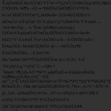
Ÿ±kÛW84Å.Hò,ªò2]`§O¨V5“W~•*‡\çOÚf ÔSBKÓ2q5ÆVÇ‡¶âxJ
j°ÖÔt{¥ªn¯åö¶ªk—ëÚ-w›ª€šbÕN¿ÕéêÖâ¶ÚÕ ì™ìVN-
ñ•±tu“)ŒõÉÝF9\Öæ"Ç,tðæí‰!ße‹ !ƒ£ñ•6lÜÜŒì9j¹s²†­
õ§Ö•ø`ë;\^æŸ]eÚùž>]%¨JL@µCCq°©¦žânh\Ÿh=Ý`ß·æ&Z…­
˜OO=M­=¦Ög^…¾¯Š¾K´mPô¶Œ!«uX[©b]ç}
ÙõÕzö›€Xµj‡ýøÔ›òÓ5œÔp‚­š]ËÑïuTsÄ1k8Àu+ku•®r
ÐàZ©^V¨ÀA4ræË Ÿi;s¹s3uÓJëU/µ7k—Â›ÕDÓ[UxaÈc/
Žý‰Ç¢ÉK>MoSßÜ/ËjMÝU¬$»—÷Þò²Î.Ô6] ¶Y
ÚÅeGÏNýÙŒ‡…-Ä`þ®{¹W|
®[a”úsêMa*ÆÞ™ŸDIÅÔÔÜÍƒm~¦h r-:†LÅ£‘¨©‹Ë
´NYyØƒA‚µ¨"¤@Iùˆ´2—×QH÷?
¯90øüí\·’õ¶¿½$»ÄÓ™W™„µ&ûÛmÙ•s~Èouûù(•rß¼ÈÍp
xQ]¶û6ç›çÿÁÆó¿v[¢Z¯<Üêj
uyrˆ˜_‡^Ž¯L€äÁÄík¹Ùïkó¾@v›æ­’JT×‰7*ð*š,*ïçQ”b™åHaNâ‘”$
¥Ü‰Ûë¸Õ—Óâü–kb³;úò!eÓIT‡$SÅÐ×Ú–7Wx—ý±°ò"»‹Ïi7Ù~¾
@_{x­ð¦—ø3ÞœñÔóƒ¤9÷So…D?×1o \6Ñ@ÿ`ë«&NV3ôÎš l?
xaªZhL’F©TžØ‹Líº5Ÿ^8*f}ŽúyÈ!õªnÆ°€
{áK¯žlZóEì'Wuºn¥½ßë8WÅ’˜êªÔCÿƒTB¡ßTÀ®¶-