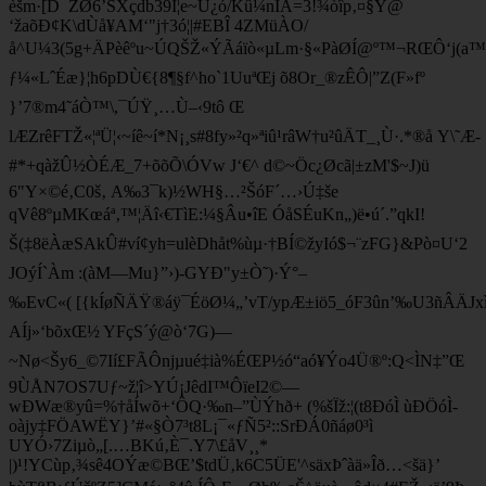
èšm·[D¯ŽØ6’SXçdb39Î¦e~Ú¿ó/Kû¼nÍÄ=3!¾òîp‚¤§Ý@
‘žaõÐ¢K\dÙå¥AM‘"j†3ó¦|#EBÎ 4ZMüÀO/
å^U¼3(5g+ÄPèêºu~ÚQŠŽ«ÝÃáïò«µLm·§«PàØÍ@º™¬RŒÔ‘j(a™
ƒ¼«LˆÉæ}¦h6pDÙ€{8¶§f^ho`1UuªŒj õ8Or_®zÊÔ|”Z(­F»fº
}’7®m4˜áÒ™\,¯ÚŸ¸…Ù–‹9tô Œ
lÆZrêFTŽ«¦ªÜ¦‹~íê~í*N¡¸s#8fy»²q»ªiû¹râW†u²ûÄT_¸Ù·.*®å Y\˜Æ-
#*+qàžÛ½ÒÉÆ_7+õõÕ\ÓVw J‘€^ d©~Öc¿Øcã|±zM'$~J)ü
6"Y×©é‚C0š‚ A‰3¯k)½WH§…²ŠóF´…›Ú‡še
qVê8ºµMKœáª‚™¦Äî‹€­TìE:¼§Âu•îE ÓåSÉuKn„)ë•ú´.”qkI!
Š(‡8ëÀæSAkÛ#ví¢yh=ulèDhåt%ùµ·†BÍ©žyIó$¬¨zFG}&Pò¤U‘2
JOýÍ`Àm :(àM—Mu}”›)-GYÐ"y±Ò˜)·Ý°–
‰EvC«( [{kÍøÑÄŸ®áÿ¯ÉöØ¼„’vT/ypÆ±iö5_óF3ûn’‰U3ñÂÄJxì
AÍj»‘bõxŒ½ YFçS´ý@ò‘7G)—
~Nø<Šy6_©7Ií£FÃÔnjµué‡ià%ÉŒP½ó“aó¥Ýo4Ü®º:Q<ÌN­‡”Œ
9ÙÅN7OS7Uƒ~ž¦î>YÚ¡JêdI™ÔïeI2©—
wÐWæ®yû=%†åÍwõ+‘ÔQ·‰n–”ÙÝhð+ (%šÏž:¦(t8ÐóÌ ùÐÖóÌ-
oàjy‡FÖAWËY}’#«§Ò7³t8L¡¯«ƒÑ5²::SrÐÁ0ñáø0³ì
UYÓ›7Ziµò„[.…BKú‚È¯.Y7\£åV¸¸*
|)¹!YCùp‚¾sê4OÝæ©BŒ’$tdÜ‚k6C5ÜE'^säxÞˆàä»Îð…<šä}’