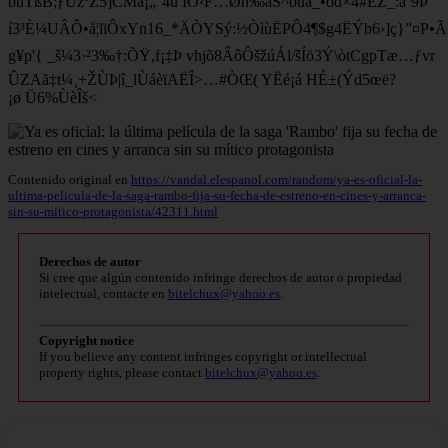
bùTßB;ƒÚžºZ5]CMá¡„°4û ÍÔ‹F…Øh‰aŠ^öuà_•ôd×4#EŽ_:ä’9Þ
í3³È¼UÂÔ•å¦lïÔxYn16_*ÄÒYSý:½ÒìùËPÔ4¶$g4ËÝb6›]ç}”¤P•
g¥p'{ _š¼3·²3‰†:ÕŸ,f¡‡Þ vhjõ8ÂôÔšžúÁl/šÍö3Ý\òtCgpTæ…ƒvr
ÛZAã‡t¼¸+ŽÙÞ|î_lÙáèïAËÎ>…#ÒŒ( YËé¡á HÉ±(Ýd5œë?
¡ø Ü6%ÙèÎš<
Contenido original en
https://vandal.elespanol.com/random/ya-es-oficial-la-
ultima-pelicula-de-la-saga-rambo-fija-su-fecha-de-estreno-en-cines-y-arranca-
sin-su-mitico-protagonista/42311.html
Derechos de autor
Si cree que algún contenido infringe derechos de autor o propiedad
intelectual, contacte en
bitelchux@yahoo.es
.
Copyright notice
If you believe any content infringes copyright or intellectual
property rights, please contact
bitelchux@yahoo.es
.