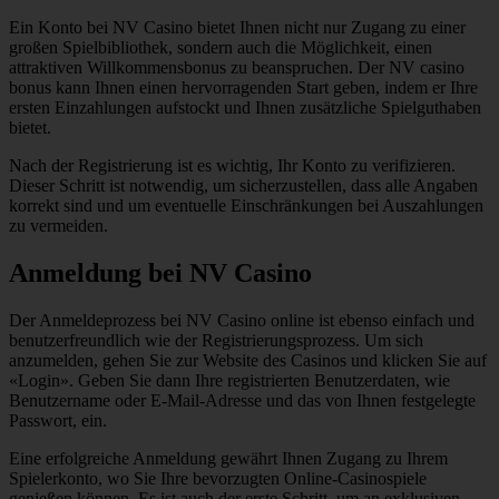
Ein Konto bei NV Casino bietet Ihnen nicht nur Zugang zu einer
großen Spielbibliothek, sondern auch die Möglichkeit, einen
attraktiven Willkommensbonus zu beanspruchen. Der NV casino
bonus kann Ihnen einen hervorragenden Start geben, indem er Ihre
ersten Einzahlungen aufstockt und Ihnen zusätzliche Spielguthaben
bietet.
Nach der Registrierung ist es wichtig, Ihr Konto zu verifizieren.
Dieser Schritt ist notwendig, um sicherzustellen, dass alle Angaben
korrekt sind und um eventuelle Einschränkungen bei Auszahlungen
zu vermeiden.
Anmeldung bei NV Casino
Der Anmeldeprozess bei NV Casino online ist ebenso einfach und
benutzerfreundlich wie der Registrierungsprozess. Um sich
anzumelden, gehen Sie zur Website des Casinos und klicken Sie auf
«Login». Geben Sie dann Ihre registrierten Benutzerdaten, wie
Benutzername oder E-Mail-Adresse und das von Ihnen festgelegte
Passwort, ein.
Eine erfolgreiche Anmeldung gewährt Ihnen Zugang zu Ihrem
Spielerkonto, wo Sie Ihre bevorzugten Online-Casinospiele
genießen können. Es ist auch der erste Schritt, um an exklusiven