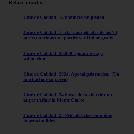
Relaccionados
Cine de Calidad: 12 hombres sin piedad
Cine de Calidad: 15 clásicas películas de los 70
poco conocidas que puedes ver Online gratis
Cine de Calidad: 20.000 leguas de viaje
submarino
Cine de Calidad: 2024: Apocalipsis nuclear (Un
muchacho y su perro)
Cine de Calidad: 24 horas de la vida de una
mujer (Affair in Monte Carlo)
Cine de Calidad: 25 Películas clásicas online
imprescindibles