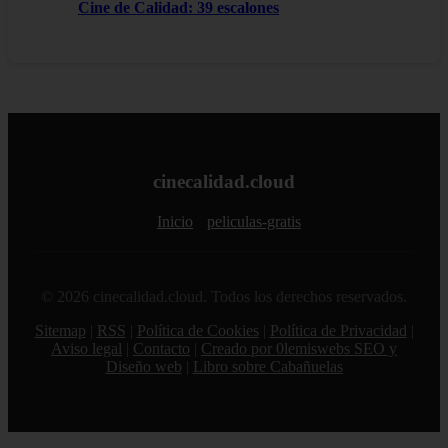
Cine de Calidad: 39 escalones
cinecalidad.cloud
Inicio
peliculas-gratis
© 2026 cinecalidad.cloud. Todos los derechos reservados.
Sitemap
|
RSS
|
Política de Cookies
|
Política de Privacidad
|
Aviso legal
|
Contacto
|
Creado por 0lemiswebs SEO y
Diseño web
|
Libro sobre Cabañuelas