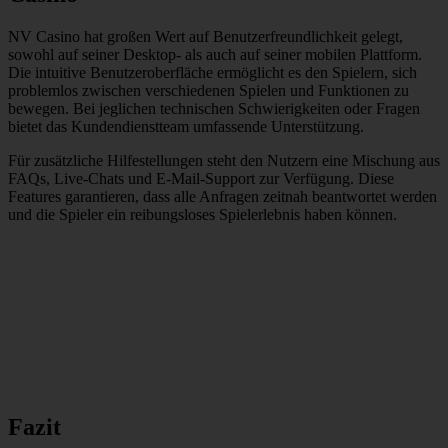
NV Casino hat großen Wert auf Benutzerfreundlichkeit gelegt,
sowohl auf seiner Desktop- als auch auf seiner mobilen Plattform.
Die intuitive Benutzeroberfläche ermöglicht es den Spielern, sich
problemlos zwischen verschiedenen Spielen und Funktionen zu
bewegen. Bei jeglichen technischen Schwierigkeiten oder Fragen
bietet das Kundendienstteam umfassende Unterstützung.
Für zusätzliche Hilfestellungen steht den Nutzern eine Mischung aus
FAQs, Live-Chats und E-Mail-Support zur Verfügung. Diese
Features garantieren, dass alle Anfragen zeitnah beantwortet werden
und die Spieler ein reibungsloses Spielerlebnis haben können.
Fazit