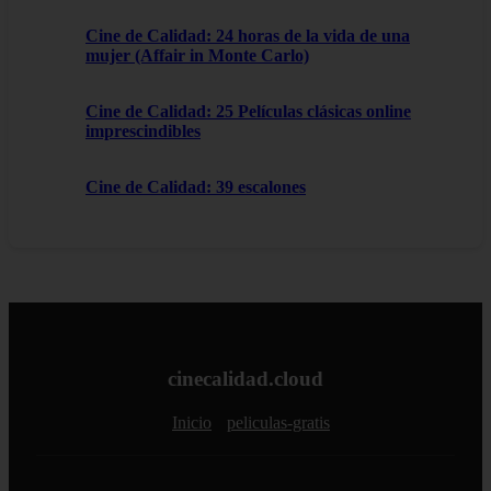
Cine de Calidad: 24 horas de la vida de una
mujer (Affair in Monte Carlo)
Cine de Calidad: 25 Películas clásicas online
imprescindibles
Cine de Calidad: 39 escalones
cinecalidad.cloud
Inicio
peliculas-gratis