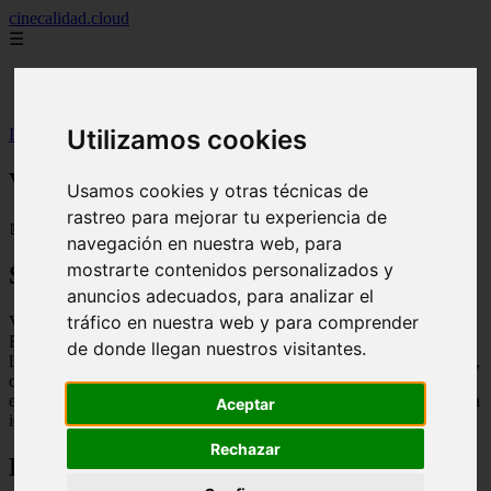
cinecalidad.cloud
☰
Inicio
peliculas-gratis
Utilizamos cookies
Inicio
>
finalexplicadolat
>
Verbo (2026) ᐉ Final Explicado
Verbo (2026) ᐉ Final Explicado
Usamos cookies y otras técnicas de
rastreo para mejorar tu experiencia de
📅 13/02/2026
navegación en nuestra web, para
mostrarte contenidos personalizados y
Sinopsis
anuncios adecuados, para analizar el
tráfico en nuestra web y para comprender
Verbo es una película argentina de drama y aventuras dirigida por
Eduardo Chapero-Jackson. La historia sigue a una adolescente
de donde llegan nuestros visitantes.
llamada Luna, quien vive en un mundo urbano y monótono. Un día,
descubre un grupo de jóvenes que practican parkour y se une a
ellos. A través de esta actividad, Luna comienza a explorar su propia
Aceptar
identidad y a encontrar su lugar en el mundo.
Rechazar
Final Explicado