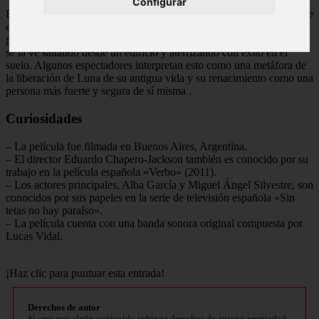
Configurar
El final de Verbo es abierto a interpretación. Después de una serie de
eventos dramáticos, Luna se encuentra en una situación peligrosa y
parece estar en peligro de muerte. Sin embargo, en la última escena,
se la ve saltando desde un edificio y aterrizando con éxito en el
suelo. Algunos espectadores interpretan esto como una metáfora de
la liberación de Luna de su antigua vida y su renacimiento como una
persona más fuerte y segura de sí misma
.
Curiosidades
– La película fue filmada en Buenos Aires, Argentina.
– El director Eduardo Chapero-Jackson también es conocido por su
trabajo en la película española «Verbo» (2011).
– Los actores principales, Alba García y Miguel Ángel Silvestre, son
conocidos por sus papeles en la serie de televisión española «Sin
tetas no hay paraíso».
– La película cuenta con una banda sonora original compuesta por
Lucas Vidal.
¡Haz clic para puntuar esta entrada!
Derechos de autor
Si cree que algún contenido infringe derechos de autor o propiedad