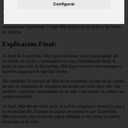
organizado, Mía se da cuenta de que su búsqueda de venganza
Configurar
puede tener consecuencias mortales.
La película está llena de acción, con escenas de peleas y
persecuciones emocionantes, pero también tiene un fuerte
componente emocional, ya que Mía lucha con su dolor y su deseo
de justicia.
Explicación Final:
Al final de la película, Mía logra encontrar a los responsables del
accidente de coche y enfrentarlos en una confrontación final. A
pesar de que está en desventaja, Mía logra vencer a sus enemigos y
hacerles pagar por lo que han hecho.
Sin embargo, la victoria de Mía no es completa, ya que se da cuenta
de que su búsqueda de venganza ha tenido un costo muy alto. Ha
perdido a personas importantes en su vida y ha puesto en peligro su
propia seguridad.
Al final, Mía decide dejar atrás su sed de venganza y buscar la paz y
la reconciliación. Aunque no puede recuperar lo que ha perdido,
Mía encuentra una forma de seguir adelante y encontrar un nuevo
propósito en la vida
.