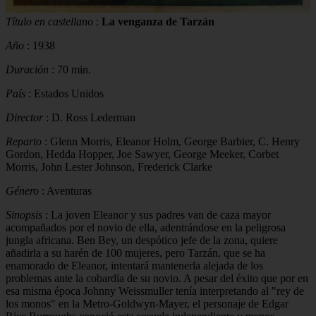
Título en castellano
:
La venganza de Tarzán
Año
: 1938
Duración
: 70 min.
País
: Estados Unidos
Director
: D. Ross Lederman
Reparto
: Glenn Morris, Eleanor Holm, George Barbier, C. Henry
Gordon, Hedda Hopper, Joe Sawyer, George Meeker, Corbet
Morris, John Lester Johnson, Frederick Clarke
Género
: Aventuras
Sinopsis
: La joven Eleanor y sus padres van de caza mayor
acompañados por el novio de ella, adentrándose en la peligrosa
jungla africana. Ben Bey, un despótico jefe de la zona, quiere
añadirla a su harén de 100 mujeres, pero Tarzán, que se ha
enamorado de Eleanor, intentará mantenerla alejada de los
problemas ante la cobardía de su novio. A pesar del éxito que por en
esa misma época Johnny Weissmuller tenía interpretando al "rey de
los monos" en la Metro-Goldwyn-Mayer, el personaje de Edgar