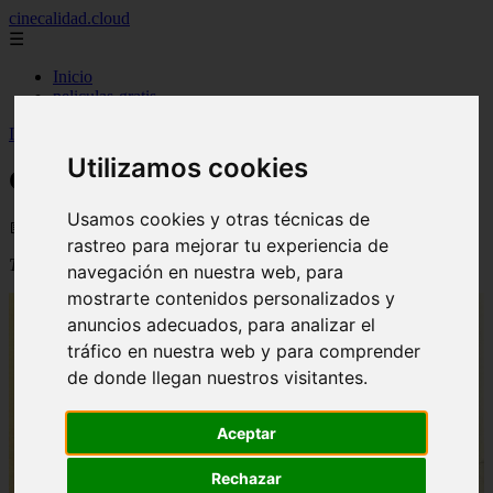
cinecalidad.cloud
☰
Inicio
peliculas-gratis
Inicio
>
arroz
>
Cine de Calidad: La venganza de Tarzán
Utilizamos cookies
Cine de Calidad: La venganza de Tarzán
Usamos cookies y otras técnicas de
📅 02/09/2025
rastreo para mejorar tu experiencia de
Título original
:
Tarzan’s Revenge
navegación en nuestra web, para
mostrarte contenidos personalizados y
anuncios adecuados, para analizar el
tráfico en nuestra web y para comprender
de donde llegan nuestros visitantes.
Aceptar
Rechazar