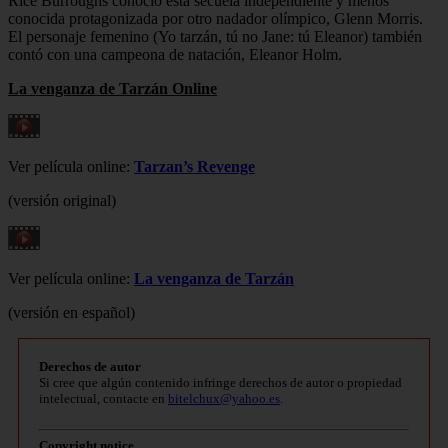
Rice Burroughs conoció esta secuela independiente y menos
conocida protagonizada por otro nadador olímpico, Glenn Morris.
El personaje femenino (Yo tarzán, tú no Jane: tú Eleanor) también
contó con una campeona de natación, Eleanor Holm.
La venganza de Tarzán Online
Ver película online:
Tarzan’s Revenge
(versión original)
Ver película online:
La venganza de Tarzán
(versión en español)
Derechos de autor
Si cree que algún contenido infringe derechos de autor o propiedad
intelectual, contacte en
bitelchux@yahoo.es
.
Copyright notice