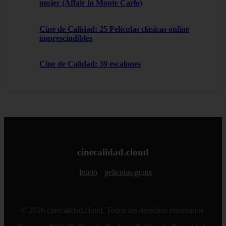
mujer (Affair in Monte Carlo)
Cine de Calidad: 25 Películas clásicas online
imprescindibles
Cine de Calidad: 39 escalones
cinecalidad.cloud
Inicio
peliculas-gratis
© 2026 cinecalidad.cloud. Todos los derechos reservados.