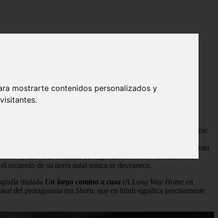
 con ayuda de Google Earth y Nicole Kidman
eño perdido que encontró su hogar con
ara mostrarte contenidos personalizados y
isitantes.
llenas de afecto. Una noche, acompañó a su hermano mayor a realizar
ón. Al despertar, el tren ya estaba en movimiento, alejándose sin
a trama de
Lion
, el largometraje dirigido por
Garth Davis
que retrata
 ofrece ayuda. Tras semanas de vagabundeo, Saroo termina en un
el recuerdo de su tierra natal nunca se desvanece.
grafía titulada
Un largo camino a casa
(
A Long Way Home
en
ginal del protagonista era
Sheru
, que en hindi significa precisamente