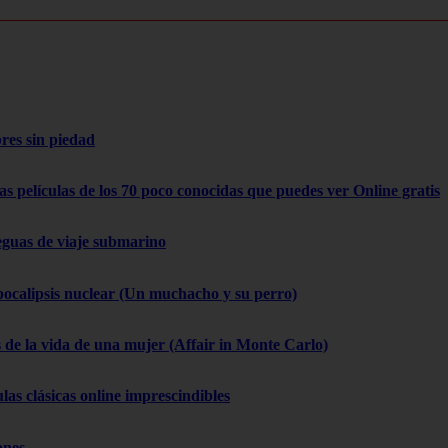
res sin piedad
as películas de los 70 poco conocidas que puedes ver Online gratis
eguas de viaje submarino
pocalipsis nuclear (Un muchacho y su perro)
 de la vida de una mujer (Affair in Monte Carlo)
las clásicas online imprescindibles
ones