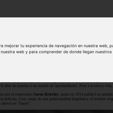
historia detrás de ''Lion'', el pequeño perdido que encontró su hogar
ey: la historia detrás de ''Lion'', el pequ
ra mejorar tu experiencia de navegación en nuestra web, p
n nuestra web y para comprender de donde llegan nuestros v
s llamado Saroo vivía junto a su familia en condiciones humildes pero 
cansancio pudo con él: se quedó profundamente dormido dentro de un vag
lópolis situada a más de 1.600 kilómetros de su hogar. Así comienza l
 deambula perdido por las calles, ignorado por una sociedad que no le
 le abre las puertas a un mundo de oportunidades. Pese a la nueva vida, 
dos por el empresario
Saroo Brierley
, quien en 2014 publicó su autobio
 la película,
Lion
, surge de una particularidad lingüística: el nombre ori
s derivó en "Saroo".