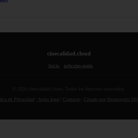
cinecalidad.cloud
Inicio
peliculas-gratis
© 2026 cinecalidad.cloud. Todos los derechos reservados.
tica de Privacidad
|
Aviso legal
|
Contacto
|
Creado por 0lemiswebs SE