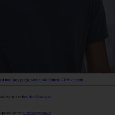
a-real-nino-anos-google-earth-nicole-kidman/17129426.shtml
ual, contacte en
bitelchux@yahoo.es
.
s, please contact
bitelchux@yahoo.es
.