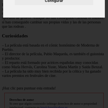
Configurar
El final de Idiotizadas es bastante abierto y deja muchas preguntas
sin respuesta. Sin embargo, se puede interpretar que las cuatro
mujeres han logrado su objetivo de luchar contra el patriarcado y la
opresión de género. Aunque no han conseguido cambiar el mundo,
sí han conseguido cambiar sus propias vidas y las de las personas
que las rodean
.
Curiosidades
– La película está basada en el cómic homónimo de Moderna de
Pueblo.
– El director de la película, Pablo Maqueda, es también el guionista
y productor.
– El reparto está formado por actrices españolas muy conocidas
como María Hervás, Carolina Yuste, Marta Martín y Saida Benzal.
– La película ha sido muy bien recibida por la crítica y ha ganado
varios premios en festivales de cine.
¡Haz clic para puntuar esta entrada!
Derechos de autor
Si cree que algún contenido infringe derechos de autor o propiedad
intelectual, contacte en
bitelchux@yahoo.es
.