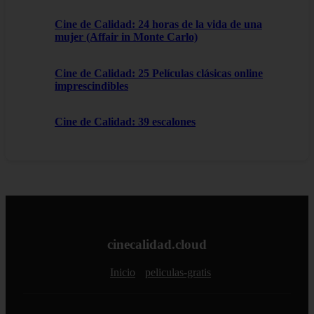
Cine de Calidad: 24 horas de la vida de una
mujer (Affair in Monte Carlo)
Cine de Calidad: 25 Películas clásicas online
imprescindibles
Cine de Calidad: 39 escalones
cinecalidad.cloud
Inicio
peliculas-gratis