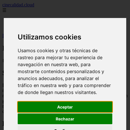
cinecalidad.cloud
☰
Inicio
peliculas-gratis
Utilizamos cookies
Inicio
>
finalexplicadolat
>
Idiotizadas ᐉ Final Explicado
Idiotizadas ᐉ Final Explicado
Usamos cookies y otras técnicas de
rastreo para mejorar tu experiencia de
📅 13/02/2026
navegación en nuestra web, para
mostrarte contenidos personalizados y
Sinopsis
anuncios adecuados, para analizar el
tráfico en nuestra web y para comprender
Idiotizadas es una película española que cuenta la historia de cuatro
mujeres que se reencuentran después de muchos años en una
de donde llegan nuestros visitantes.
manifestación feminista. A partir de ese momento, deciden formar un
grupo de lucha contra el patriarcado y la opresión de género. A
medida que avanzan en su lucha, descubren que no todo es tan fácil
Aceptar
como parece y que tendrán que enfrentarse a muchos obstáculos.
Rechazar
Final Explicado