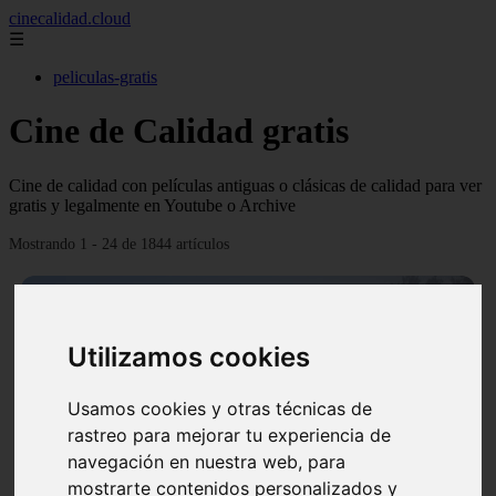
cinecalidad.cloud
☰
peliculas-gratis
Cine de Calidad gratis
Cine de calidad con películas antiguas o clásicas de calidad para ver
gratis y legalmente en Youtube o Archive
Mostrando 1 - 24 de 1844 artículos
Utilizamos cookies
Usamos cookies y otras técnicas de
❮
❯
rastreo para mejorar tu experiencia de
navegación en nuestra web, para
mostrarte contenidos personalizados y