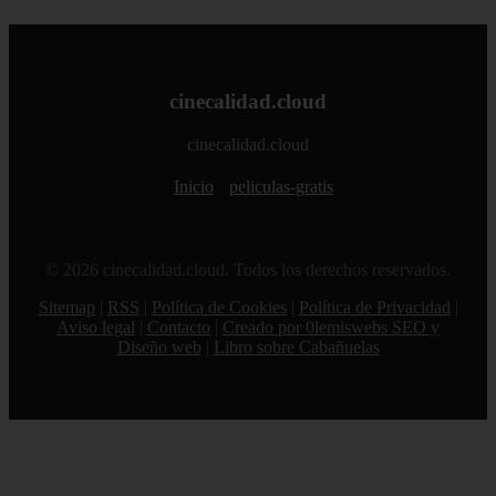
cinecalidad.cloud
cinecalidad.cloud
Inicio
peliculas-gratis
© 2026 cinecalidad.cloud. Todos los derechos reservados.
Sitemap
|
RSS
|
Política de Cookies
|
Política de Privacidad
|
Aviso legal
|
Contacto
|
Creado por 0lemiswebs SEO y
Diseño web
|
Libro sobre Cabañuelas