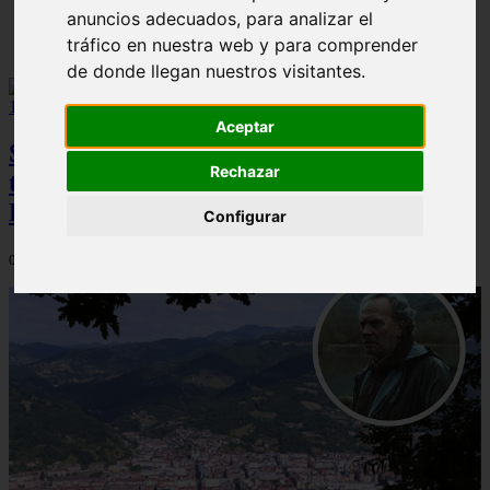
anuncios adecuados, para analizar el
Solo Las Bestias - Final Explicado
tráfico en nuestra web y para comprender
de donde llegan nuestros visitantes.
Aceptar
Spider-Man: Brand New Day brilla en
Rechazar
taquilla pero pierde el top 10 del UCM en
Rotten Tomatoes
Configurar
06/08/2026