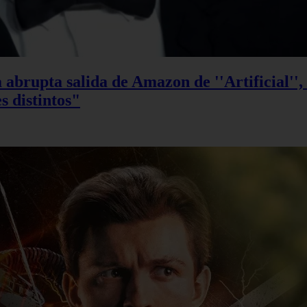
 abrupta salida de Amazon de ''Artificial''
s distintos"