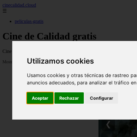
cinecalidad.cloud
☰
peliculas-gratis
Cine de Calidad gratis
Cine de calidad con películas antiguas o clásicas de calidad para ver 
Utilizamos cookies
Mostrando 1 - 24 de 1843 artículos
Usamos cookies y otras técnicas de rastreo pa
anuncios adecuados, para analizar el tráfico e
Aceptar
Rechazar
Configurar
❮