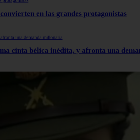
 convierten en las grandes protagonistas
 una cinta bélica inédita, y afronta una dem