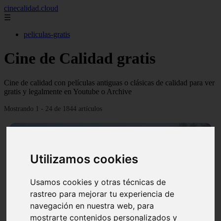
cinecalidad.cloud
☰
peliculas-gratis
Cine de Calidad gratis
Cine de calidad con películas antiguas o clásicas de calidad para ver
gratis y legalmente en Youtube o Archive
Mostrando 1 - 24 de 1844 artículos
Utilizamos cookies
Usamos cookies y otras técnicas de
❮
❯
rastreo para mejorar tu experiencia de
navegación en nuestra web, para
mostrarte contenidos personalizados y