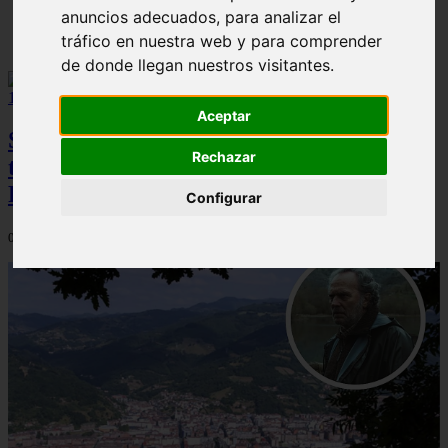
anuncios adecuados, para analizar el
Solo Las Bestias - Final Explicado
tráfico en nuestra web y para comprender
de donde llegan nuestros visitantes.
Aceptar
Spider-Man: Brand New Day brilla en
Rechazar
taquilla pero pierde el top 10 del UCM en
Rotten Tomatoes
Configurar
06/08/2026