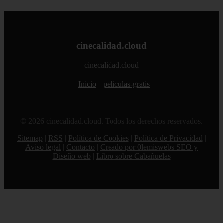
cinecalidad.cloud
cinecalidad.cloud
Inicio
peliculas-gratis
© 2026 cinecalidad.cloud. Todos los derechos reservados.
Sitemap
|
RSS
|
Política de Cookies
|
Política de Privacidad
|
Aviso legal
|
Contacto
|
Creado por 0lemiswebs SEO y
Diseño web
|
Libro sobre Cabañuelas